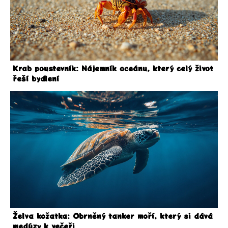
Krab poustevník: Nájemník oceánu, který celý život
řeší bydlení
Želva kožatka: Obrněný tanker moří, který si dává
medúzy k večeři