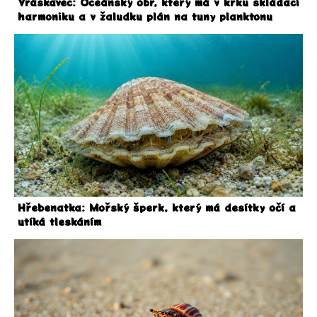
Vráskavec: Oceánský obr, který má v krku skládací
harmoniku a v žaludku plán na tuny planktonu
Hřebenatka: Mořský šperk, který má desítky očí a
utíká tleskáním