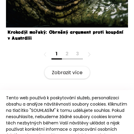
Krokodýl mořský: Obrněný argument proti koupání
v Austrálii
1
2
3
Zobrazit více
Tento web používá k poskytování služeb, personalizaci
obsahu a analýze návštěvnosti soubory cookies. Kliknutím
na tlačítko "SOUHLASÍM" k tomu udělujete souhlas. Pokud
nesouhlasíte, nebudeme žádné soubory cookies kromě
těch nezbytných během Vaší návštěvy ukládat a nijak
Intro
používat konkrétní informace o zpracování osobních