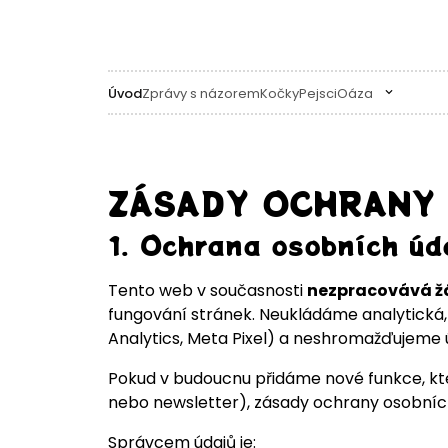
Úvod
Zprávy s názorem
Kočky
Pejsci
Oáza
ZÁSADY OCHRANY 
1. Ochrana osobních úd
Tento web v současnosti
nezpracovává ž
fungování stránek. Neukládáme analytická,
Analytics, Meta Pixel) a neshromažďujeme ú
Pokud v budoucnu přidáme nové funkce, kte
nebo newsletter), zásady ochrany osobních 
Správcem údajů je: