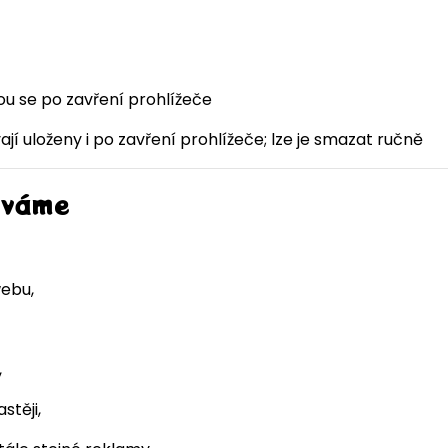
u se po zavření prohlížeče
ají uloženy i po zavření prohlížeče; lze je smazat ručně
íváme
webu,
,
stěji,