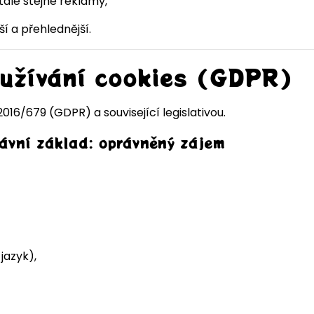
ále stejné reklamy,
í a přehlednější.
oužívání cookies (GDPR)
016/679 (GDPR) a související legislativou.
rávní základ: oprávněný zájem
jazyk),