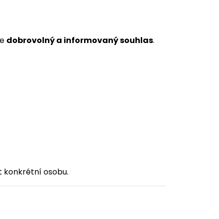
te
dobrovolný a informovaný souhlas
.
 konkrétní osobu.