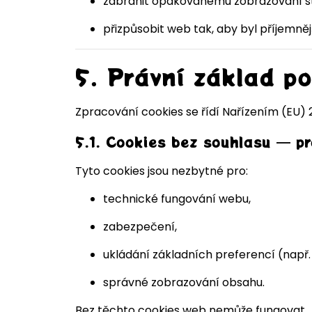
zabránit opakovanému zobrazování st
přizpůsobit web tak, aby byl příjemnějš
5. Právní základ p
Zpracování cookies se řídí Nařízením (EU) 2
5.1. Cookies bez souhlasu — p
Tyto cookies jsou nezbytné pro:
technické fungování webu,
zabezpečení,
ukládání základních preferencí (např. 
správné zobrazování obsahu.
Bez těchto cookies web nemůže fungovat.