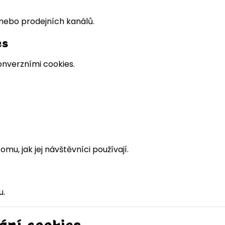
nebo prodejních kanálů.
es
onverzními cookies.
u, jak jej návštěvníci používají.
u.
ání cookies