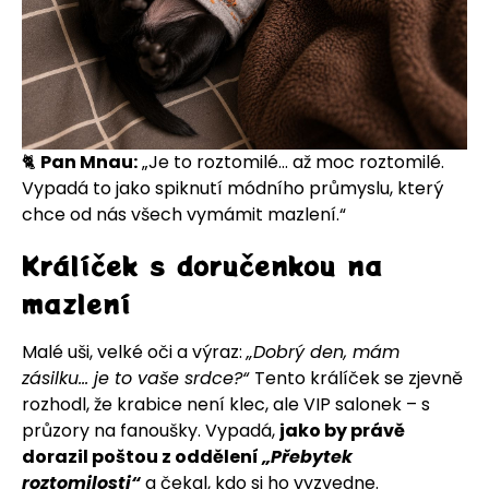
🐈
Pan Mnau:
„Je to roztomilé… až moc roztomilé.
Vypadá to jako spiknutí módního průmyslu, který
chce od nás všech vymámit mazlení.“
Králíček s doručenkou na
mazlení
Malé uši, velké oči a výraz:
„Dobrý den, mám
zásilku… je to vaše srdce?“
Tento králíček se zjevně
rozhodl, že krabice není klec, ale VIP salonek – s
průzory na fanoušky. Vypadá,
jako by právě
dorazil poštou z oddělení
„Přebytek
roztomilosti“
a čekal, kdo si ho vyzvedne.