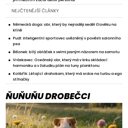
NEJČTENĚJŠÍ ČLÁNKY
Německá doga: obr, který by nejraději seděl člověku na
klíně
Pudl: inteligentní sportovec uvězněný v pověsti salonního
psa
Bišonek: bílý obláček s velmi jasným názorem na samotu
Vráskavec: Oceánský obr, který má v krku skládací
harmoniku a v žaludku plán na tuny planktonu
Kolibřík: Létající drahokam, který má srdce na turbu a ego
stíhačky
ŇUŇUŇU DROBEČCI