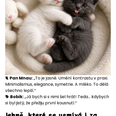
🐈
Pan Mnau:
„To je jasné. Umění kontrastu v praxi.
Minimalismus, elegance, symetrie. A mléko. To dělá
všechno lepší.“
🐕
Bobik:
„Já bych si s nimi šel hrát! Teda… kdybych
si byl jistý, že přežiju první kousnutí.“
Jehně, které se usmívá i za