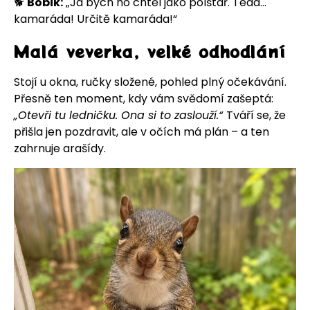
🐕
Bobik:
„Já bych ho chtěl jako polštář. Teda…
kamaráda! Určitě kamaráda!“
Malá veverka, velké odhodlání
Stojí u okna, ručky složené, pohled plný očekávání.
Přesně ten moment, kdy vám svědomí zašeptá:
„Otevři tu ledničku. Ona si to zaslouží.“
Tváří se, že
přišla jen pozdravit, ale v očích má plán – a ten
zahrnuje arašídy.