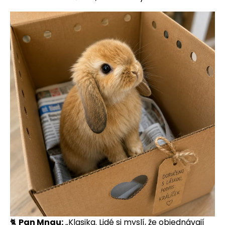
🐈
Pan Mnau:
„Klasika. Lidé si myslí, že objednávají