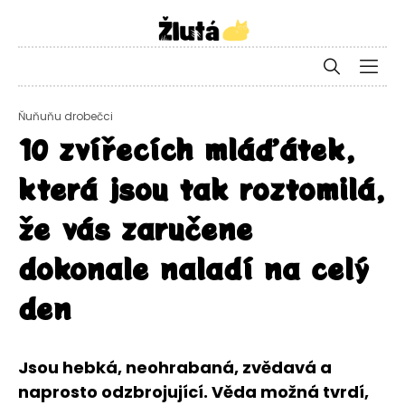
Ňuňuňu drobečci
10 zvířecích mláďátek,
která jsou tak roztomilá,
že vás zaručene
dokonale naladí na celý
den
Jsou hebká, neohrabaná, zvědavá a
naprosto odzbrojující. Věda možná tvrdí,