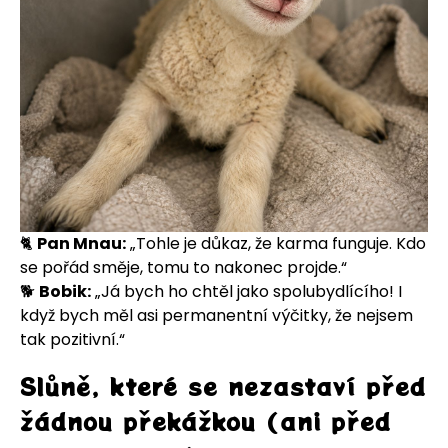
🐈
Pan Mnau:
„Tohle je důkaz, že karma funguje. Kdo
se pořád směje, tomu to nakonec projde.“
🐕
Bobik:
„Já bych ho chtěl jako spolubydlícího! I
když bych měl asi permanentní výčitky, že nejsem
tak pozitivní.“
Slůně, které se nezastaví před
žádnou překážkou (ani před