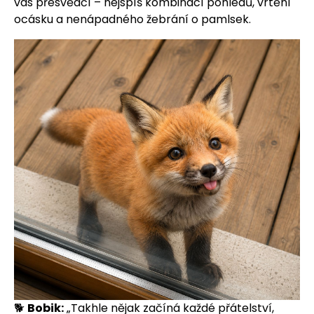
vás přesvědčí – nejspíš kombinací pohledů, vrtění
ocásku a nenápadného žebrání o pamlsek.
🐕
Bobik:
„Takhle nějak začíná každé přátelství,