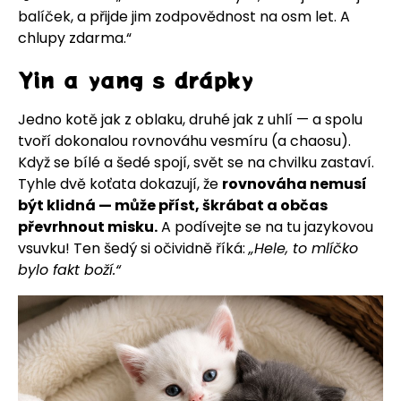
balíček, a přijde jim zodpovědnost na osm let. A
chlupy zdarma.“
Yin a yang s drápky
Jedno kotě jak z oblaku, druhé jak z uhlí — a spolu
tvoří dokonalou rovnováhu vesmíru (a chaosu).
Když se bílé a šedé spojí, svět se na chvilku zastaví.
Tyhle dvě koťata dokazují, že
rovnováha nemusí
být klidná — může příst, škrábat a občas
převrhnout misku.
A podívejte se na tu jazykovou
vsuvku! Ten šedý si očividně říká:
„Hele, to mlíčko
bylo fakt boží.“