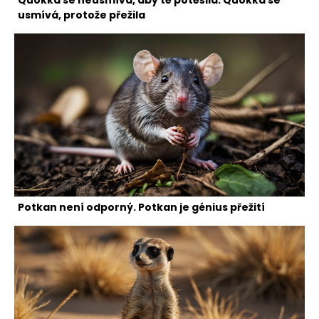
usmívá, protože přežila
Potkan není odporný. Potkan je génius přežití