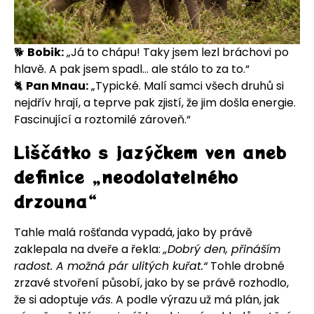
🐕
Bobik:
„Já to chápu! Taky jsem lezl bráchovi po
hlavě. A pak jsem spadl… ale stálo to za to.“
🐈
Pan Mnau:
„Typické. Malí samci všech druhů si
nejdřív hrají, a teprve pak zjistí, že jim došla energie.
Fascinující a roztomilé zároveň.“
Liščátko s jazýčkem ven aneb
definice „neodolatelného
drzouna“
Tahle malá rošťanda vypadá, jako by právě
zaklepala na dveře a řekla:
„Dobrý den, přináším
radost. A možná pár ulitých kuřat.“
Tohle drobné
zrzavé stvoření působí, jako by se právě rozhodlo,
že si adoptuje
vás
. A podle výrazu už má plán, jak