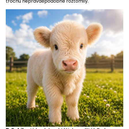
trochu nepravděpodobně roztomilý.