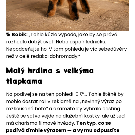
🐕
Bobik:
„Tohle kůzle vypadá, jako by se právě
rozhodlo dobýt svět. Nebo aspoň ledničku.
Nepodceňujte ho. V tom pohledu je víc sebedůvěry
než v celé redakci dohromady.“
Malý hrdina s velkýma
tlapkama
No podívej se na ten pohled! 🐶💛... Tohle štěně by
mohlo dostat roli v reklamě na „nevinný výraz po
rozkousané botě“ a okamžitě by vyhrálo casting.
Ještě se sotva vejde na dlažební kostky, ale už teď
má charisma filmové hvězdy.
Ten typ, co se
podívá tímhle výrazem — a vy mu odpustíte