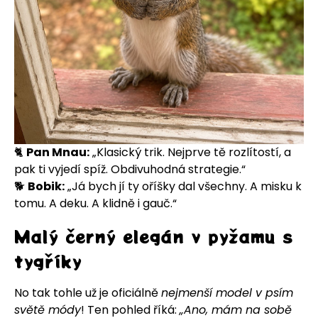
🐈
Pan Mnau:
„Klasický trik. Nejprve tě rozlítostí, a
pak ti vyjedí spíž. Obdivuhodná strategie.“
🐕
Bobik:
„Já bych jí ty oříšky dal všechny. A misku k
tomu. A deku. A klidně i gauč.“
Malý černý elegán v pyžamu s
tygříky
No tak tohle už je oficiálně
nejmenší model v psím
světě módy
! Ten pohled říká:
„Ano, mám na sobě