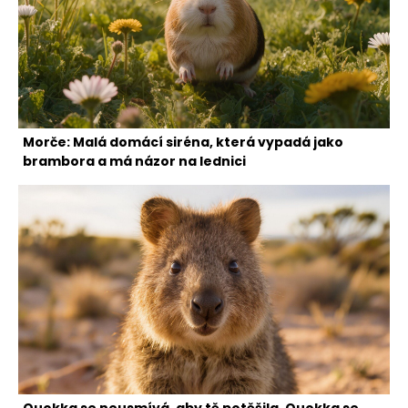
Morče: Malá domácí siréna, která vypadá jako
brambora a má názor na lednici
Quokka se neusmívá, aby tě potěšila. Quokka se