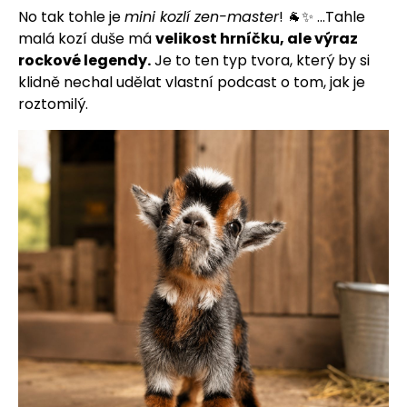
No tak tohle je
mini kozlí zen-master
! 🐐✨ ...Tahle
malá kozí duše má
velikost hrníčku, ale výraz
rockové legendy.
Je to ten typ tvora, který by si
klidně nechal udělat vlastní podcast o tom, jak je
roztomilý.