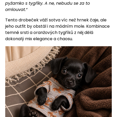
pyžamko s tygříky. A ne, nebudu se za to
omlouvat.“
Tento drobeček váží sotva víc než hrnek čaje, ale
jeho outfit by obstál i na módním mole. Kombinace
temné srsti a oranžových tygříků z něj dělá
dokonalý mix elegance a chaosu.