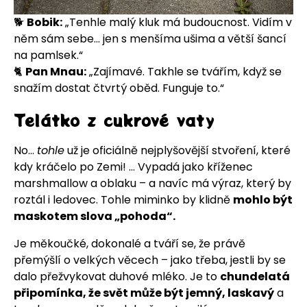
🐕
Bobik:
„Tenhle malý kluk má budoucnost. Vidím v
něm sám sebe… jen s menšíma ušima a větší šancí
na pamlsek.“
🐈
Pan Mnau:
„Zajímavé. Takhle se tvářím, když se
snažím dostat čtvrtý oběd. Funguje to.“
Telátko z cukrové vaty
No…
tohle
už je oficiálně nejplyšovější stvoření, které
kdy kráčelo po Zemi! ... Vypadá jako kříženec
marshmallow a oblaku – a navíc má výraz, který by
roztál i ledovec. Tohle miminko by klidně
mohlo být
maskotem slova „pohoda“.
Je měkoučké, dokonalé a tváří se, že právě
přemýšlí o velkých věcech – jako třeba, jestli by se
dalo přežvykovat duhové mléko. Je to
chundelatá
připomínka, že svět může být jemný, laskavý
a