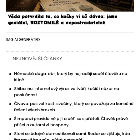
Věda potvrdila to, co kočky ví už dávno: jsme
geniální, ROZTOMILÉ a nepostradatelné
IMG AI GENERATED
NEJNOVĚJŠÍ ČLÁNKY
Německá doga: obr, který by nejraději seděl člověku na
klíně
Shiba inu: internetový výraz ve tváři, kočičí názor na
poslušnost
Čivava: pes velikosti svačiny, který se považuje za konečné
řešení všech hrozeb
Šimpanzi pravidelně pijí a dělí se s přáteli. Člověk právě
přišel o autorství hospody
Sloni se údajně domestikovali sami. Redakce zjišťuje, kdo
jim mezitím začal dělat personál