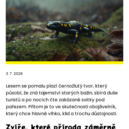
3. 7. 2026
Lesem se pomalu plazí černožlutý tvor, který
působí, že zná tajemství starých bažin, sbírá duše
turistů a po nocích čte zakázané svitky pod
pařezem. Přitom je to ve skutečnosti obojživelník,
který chce hlavně vlhko, klid a trochu důstojnosti.
Zvíře, které příroda záměrně