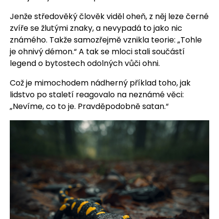
Jenže středověký člověk viděl oheň, z něj leze černé
zvíře se žlutými znaky, a nevypadá to jako nic
známého. Takže samozřejmě vznikla teorie: „Tohle
je ohnivý démon.“ A tak se mloci stali součástí
legend o bytostech odolných vůči ohni.
Což je mimochodem nádherný příklad toho, jak
lidstvo po staletí reagovalo na neznámé věci:
„Nevíme, co to je. Pravděpodobně satan.“