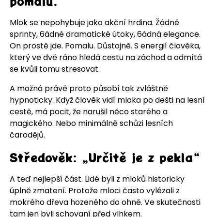
pomalu.
Mlok se nepohybuje jako akční hrdina. Žádné
sprinty, 6ádné dramatické útoky, 6ádná elegance.
On prostě jde. Pomalu. Důstojně. S energií člověka,
který ve dvě ráno hledá cestu na záchod a odmítá
se kvůli tomu stresovat.
A možná právě proto působí tak zvláštně
hypnoticky. Když člověk vidí mloka po dešti na lesní
cestě, má pocit, že narušil něco starého a
magického. Nebo minimálně schůzi lesních
čarodějů.
Středověk: „Určitě je z pekla“
A teď nejlepší část. Lidé byli z mloků historicky
úplně zmatení. Protože mloci často vylézali z
mokrého dřeva hozeného do ohně. Ve skutečnosti
tam jen byli schovaní před vlhkem.