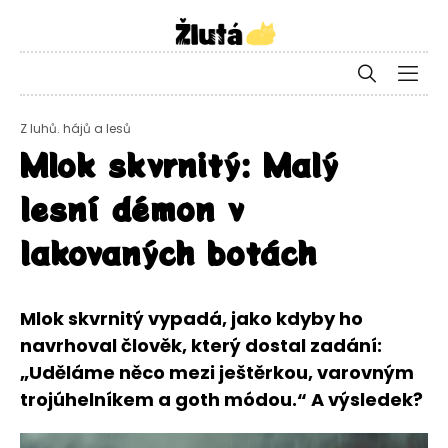
Z luhů. hájů a lesů
Mlok skvrnitý: Malý
lesní démon v
lakovaných botách
Mlok skvrnitý vypadá, jako kdyby ho
navrhoval člověk, který dostal zadání:
„Uděláme něco mezi ještěrkou, varovným
trojúhelníkem a goth módou.“ A výsledek?