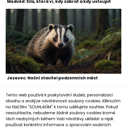
Medvěd: Síla, která ví, kdy zabrat a kdy ustoupit
Jezevec: Noční stavitel podzemních měst
Tento web používá k poskytování služeb, personalizaci
obsahu a analýze návštěvnosti soubory cookies. Kliknutím
na tlačítko "SOUHLASÍM" k tomu udělujete souhlas. Pokud
nesouhlasíte, nebudeme žádné soubory cookies kromě
těch nezbytných během Vaší návštěvy ukládat a nijak
Intro
používat konkrétní informace o zpracování osobních