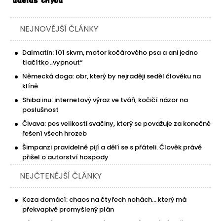
NEJNOVĚJŠÍ ČLÁNKY
Dalmatin: 101 skvrn, motor kočárového psa a ani jedno
tlačítko „vypnout“
Německá doga: obr, který by nejraději seděl člověku na
klíně
Shiba inu: internetový výraz ve tváři, kočičí názor na
poslušnost
Čivava: pes velikosti svačiny, který se považuje za konečné
řešení všech hrozeb
Šimpanzi pravidelně pijí a dělí se s přáteli. Člověk právě
přišel o autorství hospody
NEJČTENĚJŠÍ ČLÁNKY
Koza domácí: chaos na čtyřech nohách… který má
překvapivě promyšlený plán