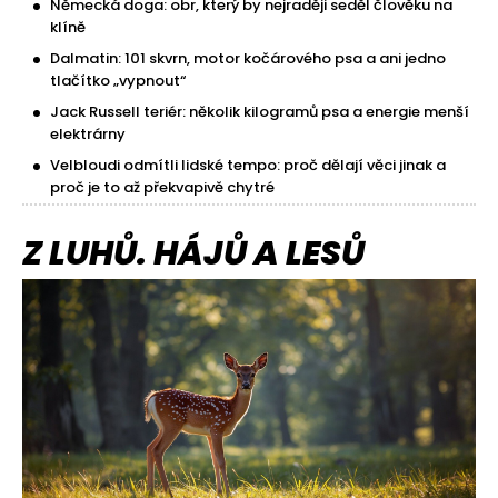
Německá doga: obr, který by nejraději seděl člověku na
klíně
Dalmatin: 101 skvrn, motor kočárového psa a ani jedno
tlačítko „vypnout“
Jack Russell teriér: několik kilogramů psa a energie menší
elektrárny
Velbloudi odmítli lidské tempo: proč dělají věci jinak a
proč je to až překvapivě chytré
Z LUHŮ. HÁJŮ A LESŮ