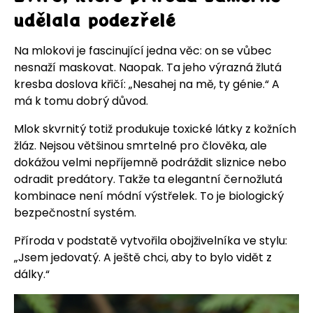
udělala podezřelé
Na mlokovi je fascinující jedna věc: on se vůbec
nesnaží maskovat. Naopak. Ta jeho výrazná žlutá
kresba doslova křičí: „Nesahej na mě, ty génie.“ A
má k tomu dobrý důvod.
Mlok skvrnitý totiž produkuje toxické látky z kožních
žláz. Nejsou většinou smrtelné pro člověka, ale
dokážou velmi nepříjemně podráždit sliznice nebo
odradit predátory. Takže ta elegantní černožlutá
kombinace není módní výstřelek. To je biologický
bezpečnostní systém.
Příroda v podstatě vytvořila obojživelníka ve stylu:
„Jsem jedovatý. A ještě chci, aby to bylo vidět z
dálky.“