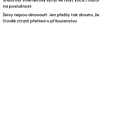
Shiba inu: internetový výraz ve tváři, kočičí názor
na poslušnost
Želvy nejsou dinosauři. Jen přežily tak dlouho, že
člověk ztratil přehled o příbuzenstvu