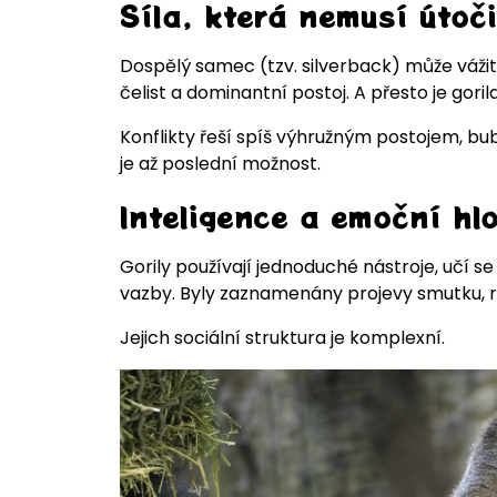
Síla, která nemusí útoči
Dospělý samec (tzv. silverback) může váži
čelist a dominantní postoj. A přesto je gor
Konflikty řeší spíš výhružným postojem, bu
je až poslední možnost.
Inteligence a emoční hl
Gorily používají jednoduché nástroje, učí se
vazby. Byly zaznamenány projevy smutku, ra
Jejich sociální struktura je komplexní.