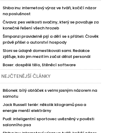
Shiba inu: internetový výraz ve tváři, kočičí názor
na poslušnost
Čivava: pes velikosti svačiny, který se považuje za
konečné řešení všech hrozeb
Šimpanzi pravidelně pijí a dělí se s přáteli. Člověk
právě přišel o autorství hospody
Sloni se údajně domestikovali sami. Redakce
zjišťuje, kdo jim mezitím začal dělat personál
Boxer: dospělé tělo, štěněcí software
NEJČTENĚJŠÍ ČLÁNKY
Bišonek: bílý obláček s velmi jasným názorem na
samotu
Jack Russell teriér: několik kilogramů psa a
energie menší elektrárny
Pudl: inteligentní sportovec uvězněný v pověsti
salonního psa