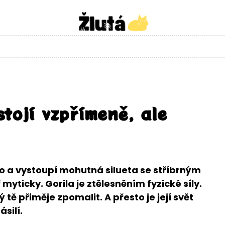
stojí vzpřímeně, ale
lo a vystoupí mohutná silueta se stříbrným
yticky. Gorila je ztělesněním fyzické síly.
 tě přiměje zpomalit. A přesto je její svět
silí.