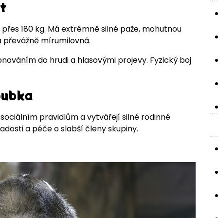
t
t přes 180 kg. Má extrémně silné paže, mohutnou
ila převážně mírumilovná.
bnováním do hrudi a hlasovými projevy. Fyzický boj
oubka
 sociálním pravidlům a vytvářejí silné rodinné
dosti a péče o slabší členy skupiny.