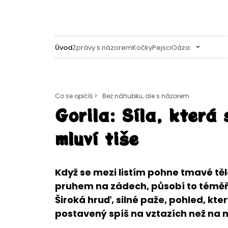
Úvod
Zprávy s názorem
Kočky
Pejsci
Oáza
Co se opičíš >
Bez náhubku, ale s názorem
Gorila: Síla, která 
mluví tiše
Když se mezi listím pohne tmavé tě
pruhem na zádech, působí to téměř m
Široká hruď, silné paže, pohled, který
postavený spíš na vztazích než na ná