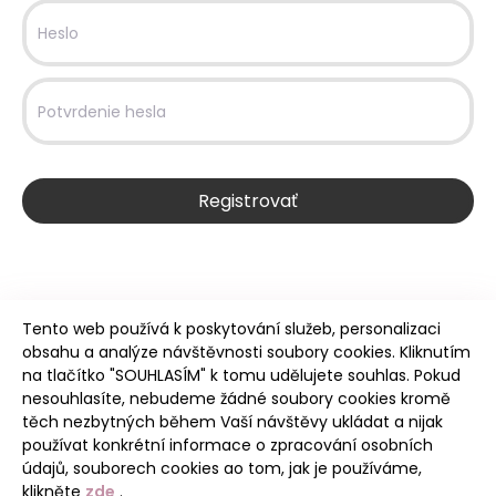
Heslo
Potvrdenie hesla
Registrovať
Tento web používá k poskytování služeb, personalizaci
obsahu a analýze návštěvnosti soubory cookies. Kliknutím
na tlačítko "SOUHLASÍM" k tomu udělujete souhlas. Pokud
nesouhlasíte, nebudeme žádné soubory cookies kromě
těch nezbytných během Vaší návštěvy ukládat a nijak
Intro
používat konkrétní informace o zpracování osobních
údajů, souborech cookies ao tom, jak je používáme,
klikněte
zde
.