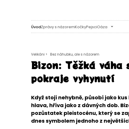
Úvod
Zprávy s názorem
Kočky
Pejsci
Oáza
Velikáni >
Bez náhubku, ale s názorem
Bizon: Těžká váha s
pokraje vyhynutí
Když stojí nehybně, působí jako ku
hlava, hříva jako z dávných dob. B
pozůstatek pleistocénu, který se zap
dnes symbolem jednoho z největšíc