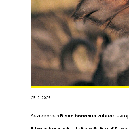
25. 3. 2026
Seznam se s
Bison bonasus
, zubrem evro