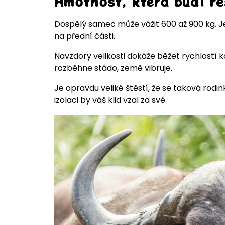
Hmotnost, která budí r
Dospělý samec může vážit 600 až 900 kg. Je
na přední části.
Navzdory velikosti dokáže běžet rychlostí k
rozběhne stádo, země vibruje.
Je opravdu veliké štěstí, že se taková rodin
izolaci by váš klid vzal za své.