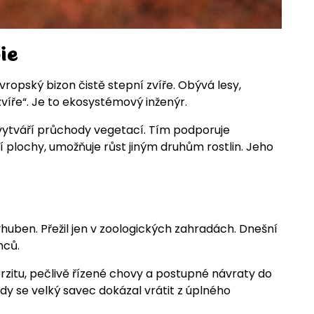
ie
ropský bizon čistě stepní zvíře. Obývá lesy,
zvíře“. Je to ekosystémový inženýr.
 vytváří průchody vegetací. Tím podporuje
ní plochy, umožňuje růst jiným druhům rostlin. Jeho
vyhuben. Přežil jen v zoologických zahradách. Dnešní
nců.
itu, pečlivě řízené chovy a postupné návraty do
kdy se velký savec dokázal vrátit z úplného