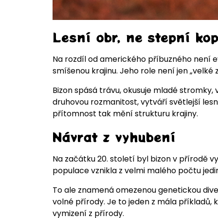
Lesní obr, ne stepní kop
Na rozdíl od amerického příbuzného není ev
smíšenou krajinu. Jeho role není jen „velké 
Bizon spásá trávu, okusuje mladé stromky,
druhovou rozmanitost, vytváří světlejší les
přítomnost tak mění strukturu krajiny.
Návrat z vyhubení
Na začátku 20. století byl bizon v přírodě 
populace vznikla z velmi malého počtu jedi
To ale znamená omezenou genetickou diverz
volné přírody. Je to jeden z mála příkladů, 
vymizení z přírody.