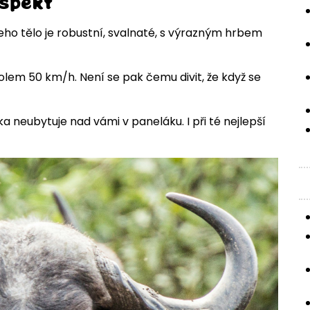
espekt
ho tělo je robustní, svalnaté, s výrazným hrbem
olem 50 km/h. Není se pak čemu divit, že když se
ka neubytuje nad vámi v paneláku. I při té nejlepší