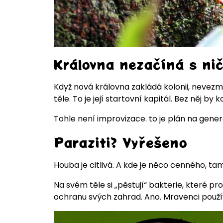
Královna nezačíná s nič
Když nová královna zakládá kolonii, nevezme
těle. To je její startovní kapitál. Bez něj by 
Tohle není improvizace. to je plán na gene
Paraziti? Vyřešeno
Houba je citlivá. A kde je něco cenného, ta
Na svém těle si „pěstují“ bakterie, které pro
ochranu svých zahrad. Ano. Mravenci použí