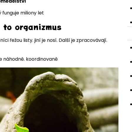
emědělství
ý funguje miliony let
e to organizmus
níci řežou listy. jiní je nosí. Další je zpracovávají.
Ne náhodně. koordinovaně