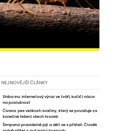
NEJNOVĚJŠÍ ČLÁNKY
Shiba inu: internetový výraz ve tváři, kočičí názor
na poslušnost
Čivava: pes velikosti svačiny, který se považuje za
konečné řešení všech hrozeb
Šimpanzi pravidelně pijí a dělí se s přáteli. Člověk
právě přišel o autorství hospody