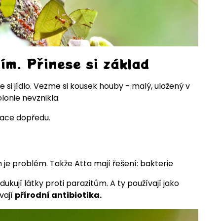
ím. Přinese si základ
 si jídlo. Vezme si kousek houby - malý, uložený v
kolonie nevznikla.
race dopředu.
m je problém. Takže Atta mají řešení: bakterie
dukují látky proti parazitům. A ty používají jako
vají
přírodní antibiotika.