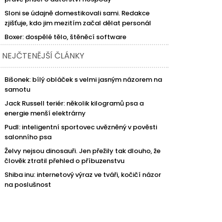
Sloni se údajně domestikovali sami. Redakce
zjišťuje, kdo jim mezitím začal dělat personál
Boxer: dospělé tělo, štěněcí software
NEJČTENĚJŠÍ ČLÁNKY
Bišonek: bílý obláček s velmi jasným názorem na
samotu
Jack Russell teriér: několik kilogramů psa a
energie menší elektrárny
Pudl: inteligentní sportovec uvězněný v pověsti
salonního psa
Želvy nejsou dinosauři. Jen přežily tak dlouho, že
člověk ztratil přehled o příbuzenstvu
Shiba inu: internetový výraz ve tváři, kočičí názor
na poslušnost