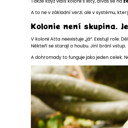
Takže když vidíš kolonii s listy, díváš se na
z
A to ne v základní verzi. ale v systému, kter
Kolonie není skupina. J
V kolonii Atta neexistuje „já“. Existují role: Děl
Někteří se starají o houbu. Jiní brání vstup.
A dohromady to funguje jako jeden celek. 