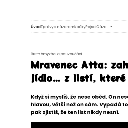
Úvod
Zprávy s názorem
Kočky
Pejsci
Oáza
Brrrrrr hmyzáci a pauvoučáci
Mravenec Atta: zah
jídlo… z listí, kter
Když si myslíš, že nese oběd. On nese
hlavou, větší než on sám. Vypadá to 
pak zjistíš, že ten list nikdy nesní.