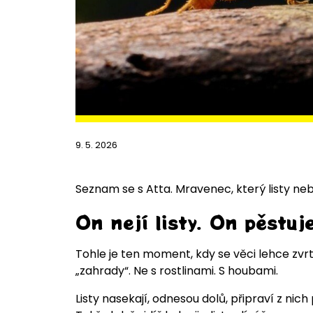
9. 5. 2026
Seznam se s
Atta
. Mravenec, který listy neb
On nejí listy. On pěstuj
Tohle je ten moment, kdy se věci lehce zvrt
„zahrady“. Ne s rostlinami. S houbami.
Listy nasekají, odnesou dolů, připraví z nic