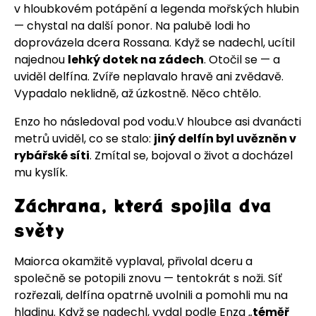
v hloubkovém potápění a legenda mořských hlubin
— chystal na další ponor. Na palubě lodi ho
doprovázela dcera Rossana. Když se nadechl, ucítil
najednou
lehký dotek na zádech
. Otočil se — a
uviděl delfína. Zvíře neplavalo hravě ani zvědavě.
Vypadalo neklidně, až úzkostně. Něco chtělo.
Enzo ho následoval pod vodu.V hloubce asi dvanácti
metrů uviděl, co se stalo:
jiný delfín byl uvězněn v
rybářské síti
. Zmítal se, bojoval o život a docházel
mu kyslík.
Záchrana, která spojila dva
světy
Maiorca okamžitě vyplaval, přivolal dceru a
společně se potopili znovu — tentokrát s noži. Síť
rozřezali, delfína opatrně uvolnili a pomohli mu na
hladinu. Když se nadechl, vydal podle Enza „
téměř