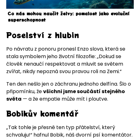
Co nás mohou naučit želvy: pomalost jako evoluční
superschopnost
Poselství z hlubin
Po návratu z ponoru pronesl Enzo slova, která se
stala symbolem jeho životní filozofie: „Dokud se
člověk nenaučí respektovat a mluvit se světem
zvířat, nikdy nepozná svou pravou roli na Zemi.“
Ten den nešlo jen o záchranu jednoho delfína. Šlo o
připomínku, že
všichni jsme součástí stejného
světa
— a že empatie může mít i ploutve.
Bobikův komentář
„Tak tohle je přesně ten typ přátelství, který
schvaluju!“ hafnul Bobik, náš dvorní psí komentátor.