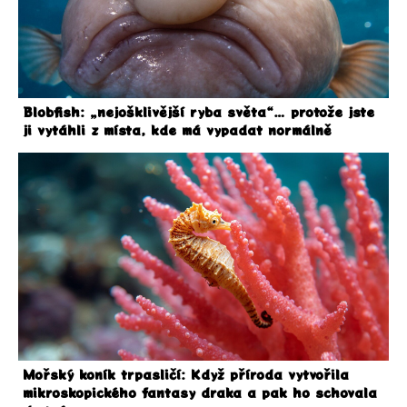
Blobfish: „nejošklivější ryba světa“… protože jste
ji vytáhli z místa, kde má vypadat normálně
Mořský koník trpasličí: Když příroda vytvořila
mikroskopického fantasy draka a pak ho schovala