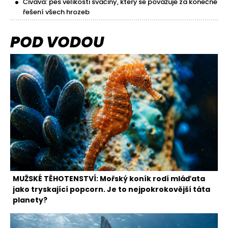
Čivava: pes velikosti svačiny, který se považuje za konečné
řešení všech hrozeb
POD VODOU
MUŽSKÉ TĚHOTENSTVÍ: Mořský koník rodí mláďata
jako tryskající popcorn. Je to nejpokrokovější táta
planety?