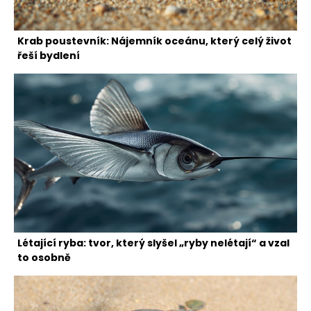
Krab poustevník: Nájemník oceánu, který celý život
řeší bydlení
Létající ryba: tvor, který slyšel „ryby nelétají“ a vzal
to osobně