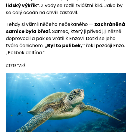
lidský výkřik
“. Z vody se rozlil zvláštní klid. Jako by
se celý oceán na chvíli zastavil.
Tehdy si všimli něčeho nečekaného —
zachráněná
samice byla březí
. Samec, který ji přivedl, ji něžně
doprovodil a pak se vrátil k Enzovi. Dotkl se jeho
tváře čenichem.
„Byl to polibek,“
řekl později Enzo.
„Polibek delfína.“
ČTĚTE TAKÉ: