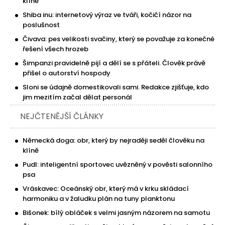
klíně
Shiba inu: internetový výraz ve tváři, kočičí názor na
poslušnost
Čivava: pes velikosti svačiny, který se považuje za konečné
řešení všech hrozeb
Šimpanzi pravidelně pijí a dělí se s přáteli. Člověk právě
přišel o autorství hospody
Sloni se údajně domestikovali sami. Redakce zjišťuje, kdo
jim mezitím začal dělat personál
NEJČTENĚJŠÍ ČLÁNKY
Německá doga: obr, který by nejraději seděl člověku na
klíně
Pudl: inteligentní sportovec uvězněný v pověsti salonního
psa
Vráskavec: Oceánský obr, který má v krku skládací
harmoniku a v žaludku plán na tuny planktonu
Bišonek: bílý obláček s velmi jasným názorem na samotu