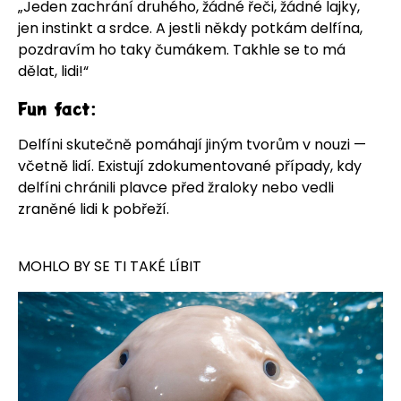
„Jeden zachrání druhého, žádné řeči, žádné lajky,
jen instinkt a srdce. A jestli někdy potkám delfína,
pozdravím ho taky čumákem. Takhle se to má
dělat, lidi!“
Fun fact:
Delfíni skutečně pomáhají jiným tvorům v nouzi —
včetně lidí. Existují zdokumentované případy, kdy
delfíni chránili plavce před žraloky nebo vedli
zraněné lidi k pobřeží.
MOHLO BY SE TI TAKÉ LÍBIT