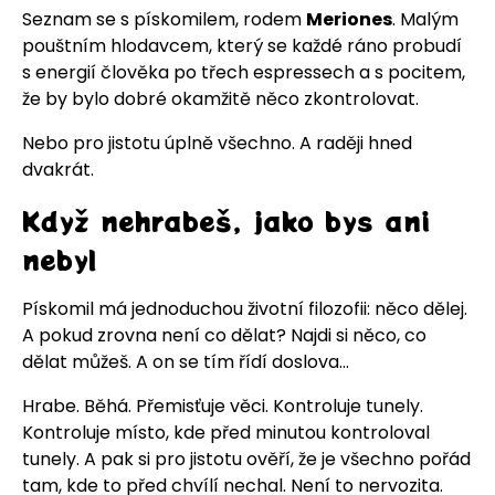
Seznam se s pískomilem, rodem
Meriones
. Malým
pouštním hlodavcem, který se každé ráno probudí
s energií člověka po třech espressech a s pocitem,
že by bylo dobré okamžitě něco zkontrolovat.
Nebo pro jistotu úplně všechno. A raději hned
dvakrát.
Když nehrabeš, jako bys ani
nebyl
Pískomil má jednoduchou životní filozofii: něco dělej.
A pokud zrovna není co dělat? Najdi si něco, co
dělat můžeš. A on se tím řídí doslova...
Hrabe. Běhá. Přemisťuje věci. Kontroluje tunely.
Kontroluje místo, kde před minutou kontroloval
tunely. A pak si pro jistotu ověří, že je všechno pořád
tam, kde to před chvílí nechal. Není to nervozita.