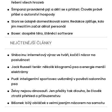
řešení všech hrozeb
Šimpanzi pravidelně pijí a dělí se s přáteli. Člověk právě
přišel o autorství hospody
Sloni se údajně domestikovali sami. Redakce zjišťuje, kdo
jim mezitím začal dělat personál
Boxer: dospělé tělo, štěněcí software
NEJČTENĚJŠÍ ČLÁNKY
Shiba inu: internetový výraz ve tváři, kočičí názor na
poslušnost
Jack Russell teriér: několik kilogramů psa a energie menší
elektrárny
Pudl: inteligentní sportovec uvězněný v pověsti salonního
psa
Želvy nejsou dinosauři. Jen přežily tak dlouho, že člověk
ztratil přehled o příbuzenstvu
Bišonek: bílý obláček s velmi jasným názorem na samotu