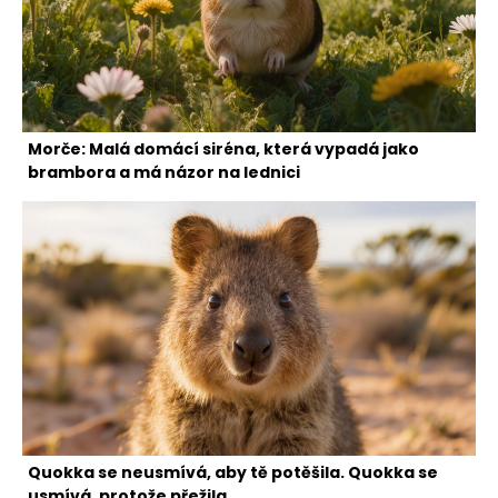
Morče: Malá domácí siréna, která vypadá jako
brambora a má názor na lednici
Quokka se neusmívá, aby tě potěšila. Quokka se
usmívá, protože přežila