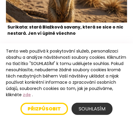
Surikata: stará Blažková savany, která se sice o nic
nestará. Jen ví úplně všechno
Tento web používá k poskytování služeb, personalizaci
obsahu a analýze návštěvnosti soubory cookies. Kliknutím
na tlačítko "SOUHLASÍM" k tomu udělujete souhlas. Pokud
nesouhlasíte, nebudeme žádné soubory cookies kromě
těch nezbytných během Vaší návštěvy ukládat a nijak
Intro
používat konkrétní informace o zpracování osobních
údajů, souborech cookies ao tom, jak je používáme,
klikněte
zde
.
Úvod
PŘIZPŮSOBIT
SOUHLASÍM
Blog
Cookies - nastavení a informace