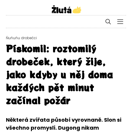
Ňuňuňu drobečci
Pískomil: roztomilý
drobeček, který žije,
jako kdyby u něj doma
každých pět minut
začínal požár
Některá zvířata působí vyrovnaně. Slon si
všechno promyslí. Dugong nikam