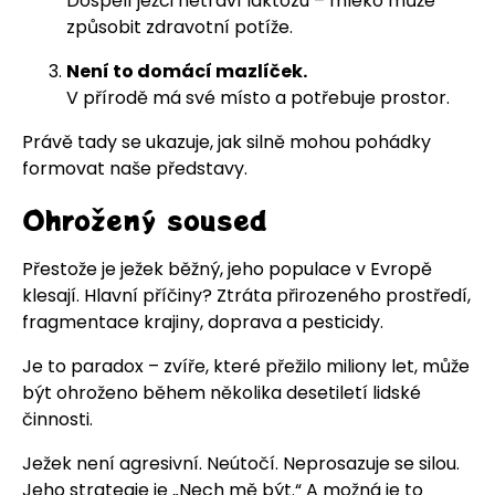
Dospělí ježci netráví laktózu – mléko může
způsobit zdravotní potíže.
Není to domácí mazlíček.
V přírodě má své místo a potřebuje prostor.
Právě tady se ukazuje, jak silně mohou pohádky
formovat naše představy.
Ohrožený soused
Přestože je ježek běžný, jeho populace v Evropě
klesají. Hlavní příčiny? Ztráta přirozeného prostředí,
fragmentace krajiny, doprava a pesticidy.
Je to paradox – zvíře, které přežilo miliony let, může
být ohroženo během několika desetiletí lidské
činnosti.
Ježek není agresivní. Neútočí. Neprosazuje se silou.
Jeho strategie je „Nech mě být.“ A možná je to