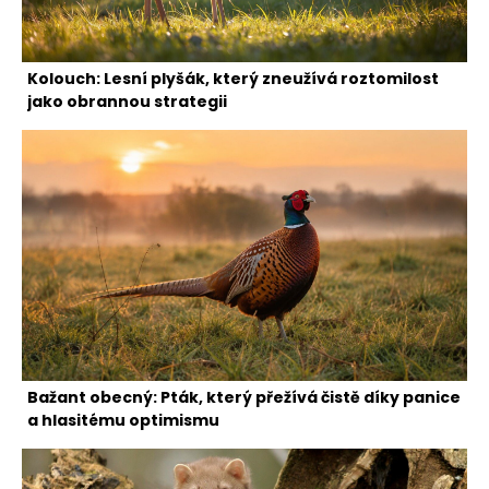
Kolouch: Lesní plyšák, který zneužívá roztomilost
jako obrannou strategii
Bažant obecný: Pták, který přežívá čistě díky panice
a hlasitému optimismu