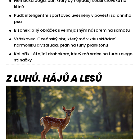
Německá doga: obr, který by nejraději seděl člověku na
klíně
Pudl: inteligentní sportovec uvězněný v pověsti salonního
psa
Bišonek: bílý obláček s velmi jasným názorem na samotu
Vráskavec: Oceánský obr, který má v krku skládací
harmoniku a v žaludku plán na tuny planktonu
Kolibřík: Létající drahokam, který má srdce na turbu a ego
stíhačky
Z LUHŮ. HÁJŮ A LESŮ