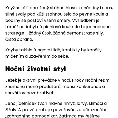
Když se cítí ohrožený stáhne hlavu, končetiny i ocas,
silné svaly pod kůží stáhnou tělo do pevné koule a
bodliny se postaví všemi směry. Výsledkem je
téměř nedobytná pichlavá koule. Je to jednoduchá
strategie – žádný útok, žádná demonstrace síly.
Čistá obrana.
Kdyby takhle fungovali lidé, konflikty by končily
mlčením a uzavřením do sebe.
Noční životní styl
Ježek je aktivní převážně v noci. Proč? Noční režim
znamená méně predátorů, menší konkurence a
snazší lov bezobratlých.
Jeho jídelníček tvoří hlavně hmyz, larvy, slimáci a
žížaly. A právě proto je považován za přirozeného
„zahradního pomocníka“. Zatímco my řešíme