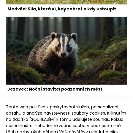
Medvěd: Síla, která ví, kdy zabrat a kdy ustoupit
Jezevec: Noční stavitel podzemních měst
Tento web používá k poskytování služeb, personalizaci
obsahu a analýze návštěvnosti soubory cookies. Kliknutím
na tlačítko "SOUHLASÍM" k tomu udělujete souhlas. Pokud
nesouhlasíte, nebudeme žádné soubory cookies kromě
těch nezbytných během Vaší návštěvy ukládat a nijak