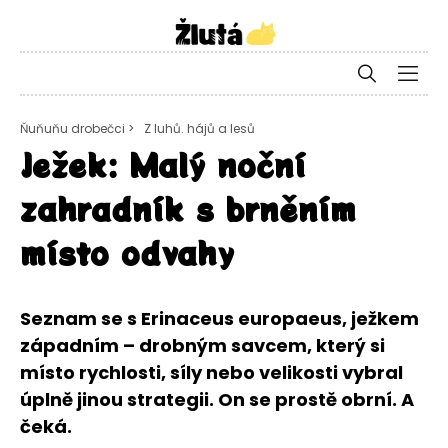
Ňuňuňu drobečci >
Z luhů. hájů a lesů
Ježek: Malý noční
zahradník s brněním
místo odvahy
Seznam se s Erinaceus europaeus, ježkem
západním – drobným savcem, který si
místo rychlosti, síly nebo velikosti vybral
úplně jinou strategii. On se prostě obrní. A
čeká.