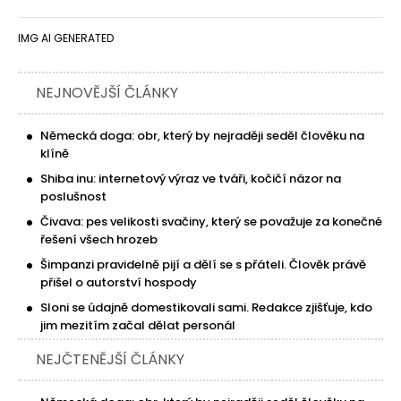
IMG AI GENERATED
NEJNOVĚJŠÍ ČLÁNKY
Německá doga: obr, který by nejraději seděl člověku na
klíně
Shiba inu: internetový výraz ve tváři, kočičí názor na
poslušnost
Čivava: pes velikosti svačiny, který se považuje za konečné
řešení všech hrozeb
Šimpanzi pravidelně pijí a dělí se s přáteli. Člověk právě
přišel o autorství hospody
Sloni se údajně domestikovali sami. Redakce zjišťuje, kdo
jim mezitím začal dělat personál
NEJČTENĚJŠÍ ČLÁNKY