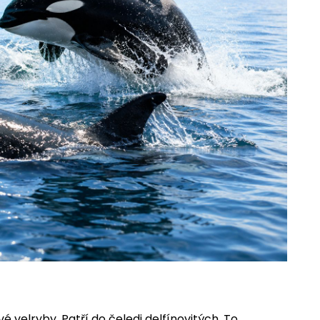
é velryby. Patří do čeledi delfínovitých. To