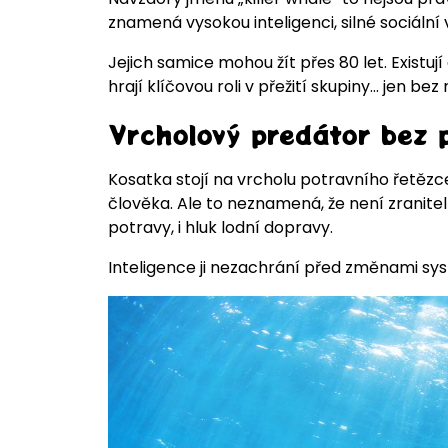
znamená vysokou inteligenci, silné sociáln
Jejich samice mohou žít přes 80 let. Existuj
hrají klíčovou roli v přežití skupiny... jen be
Vrcholový predátor bez 
Kosatka stojí na vrcholu potravního řetěz
člověka. Ale to neznamená, že není zranitel
potravy, i hluk lodní dopravy.
Inteligence ji nezachrání před změnami sy