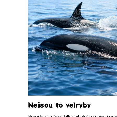
Nejsou to velryby
Navzdory jménu „killer whale“ to nejsou prav