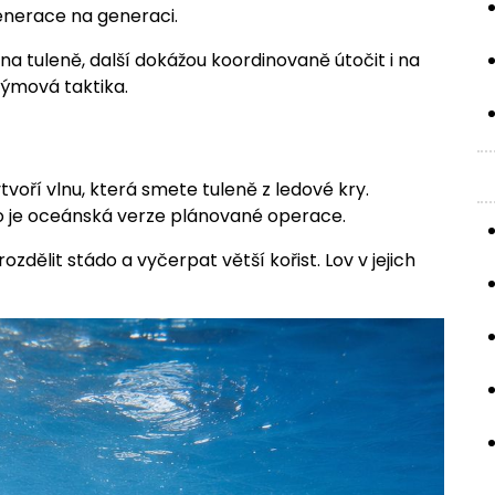
generace na generaci.
í na tuleně, další dokážou koordinovaně útočit i na
 týmová taktika.
tvoří vlnu, která smete tuleně z ledové kry.
o je oceánská verze plánované operace.
dělit stádo a vyčerpat větší kořist. Lov v jejich