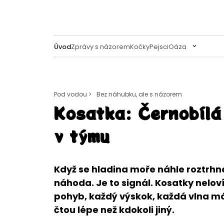
Úvod
Zprávy s názorem
Kočky
Pejsci
Oáza
Pod vodou >
Bez náhubku, ale s názorem
Kosatka: Černobílá 
v týmu
Když se hladina moře náhle roztrhne 
náhoda. Je to signál. Kosatky nelov
pohyb, každý výskok, každá vlna má 
čtou lépe než kdokoli jiný.