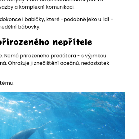
í vazby a komplexní komunikaci.
í dokonce i babičky, které -podobně jeko u lidí -
z nedělní bábovky.
přirozeného nepřítele
ce. Nemá přirozeného predátora - s výjimkou
ná. Ohrožuje ji znečištění oceánů, nedostatek
stému.