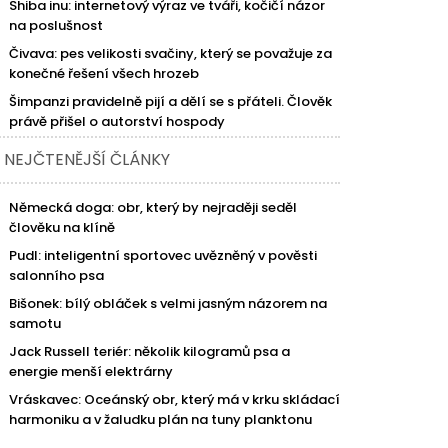
Shiba inu: internetový výraz ve tváři, kočičí názor
na poslušnost
Čivava: pes velikosti svačiny, který se považuje za
konečné řešení všech hrozeb
Šimpanzi pravidelně pijí a dělí se s přáteli. Člověk
právě přišel o autorství hospody
NEJČTENĚJŠÍ ČLÁNKY
Německá doga: obr, který by nejraději seděl
člověku na klíně
Pudl: inteligentní sportovec uvězněný v pověsti
salonního psa
Bišonek: bílý obláček s velmi jasným názorem na
samotu
Jack Russell teriér: několik kilogramů psa a
energie menší elektrárny
Vráskavec: Oceánský obr, který má v krku skládací
harmoniku a v žaludku plán na tuny planktonu