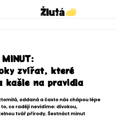
 MINUT:
oky zvířat, které
a kašle na pravidla
oztomilá, oddaná a často nás chápou lépe
 to, co raději nevidíme: divokou,
lnou tvář přírody. Šestnáct minut