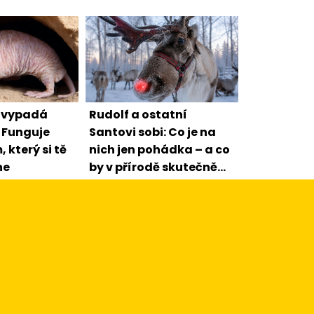
: vypadá
Rudolf a ostatní
 Funguje
Santovi sobi: Co je na
 který si tě
nich jen pohádka – a co
ne
by v přírodě skutečně
fungovalo