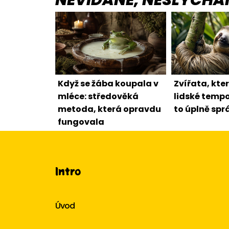
NEVÍDANÉ, NESLÝCHA
Když se žába koupala v
Zvířata, kte
mléce: středověká
lidské tempo
metoda, která opravdu
to úplně spr
fungovala
Intro
Úvod