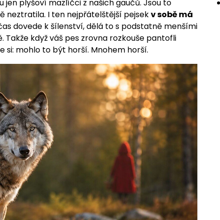
u jen plyšoví mazlíčci z našich gaučů. Jsou to
 neztratila. I ten nejpřátelštější pejsek
v sobě má
čas dovede k šílenství, dělá to s podstatně menšími
ně. Takže když váš pes zrovna rozkouše pantofli
e si: mohlo to být horší. Mnohem horší.