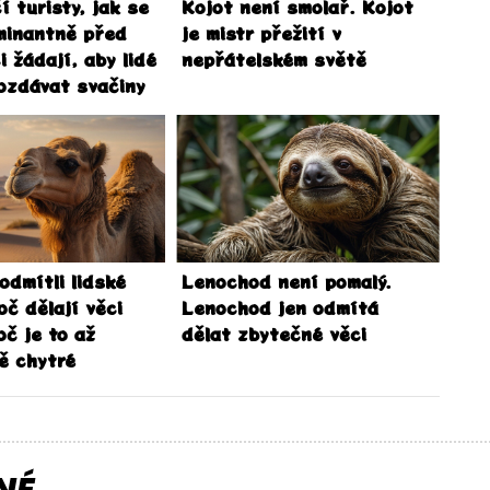
í turisty, jak se
Kojot není smolař. Kojot
minantně před
je mistr přežití v
i žádají, aby lidé
nepřátelském světě
rozdávat svačiny
odmítli lidské
Lenochod není pomalý.
oč dělají věci
Lenochod jen odmítá
oč je to až
dělat zbytečné věci
ě chytré