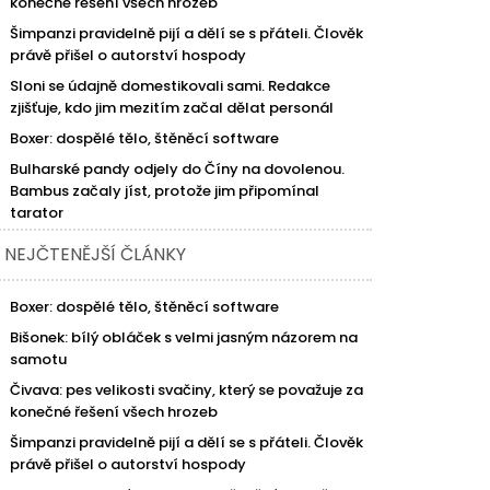
konečné řešení všech hrozeb
Šimpanzi pravidelně pijí a dělí se s přáteli. Člověk
právě přišel o autorství hospody
Sloni se údajně domestikovali sami. Redakce
zjišťuje, kdo jim mezitím začal dělat personál
Boxer: dospělé tělo, štěněcí software
Bulharské pandy odjely do Číny na dovolenou.
Bambus začaly jíst, protože jim připomínal
tarator
NEJČTENĚJŠÍ ČLÁNKY
Boxer: dospělé tělo, štěněcí software
Bišonek: bílý obláček s velmi jasným názorem na
samotu
Čivava: pes velikosti svačiny, který se považuje za
konečné řešení všech hrozeb
Šimpanzi pravidelně pijí a dělí se s přáteli. Člověk
právě přišel o autorství hospody