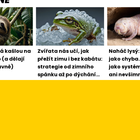
NÉ
rá kašlou na
Zvířata nás učí, jak
Naháč lysý
 (a dělají
přežít zimu i bez kabátu:
jako chyba.
ávně)
strategie od zimního
jako systém,
spánku až po dýchání
ani nevšim
zadkem