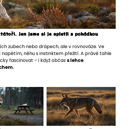
tátoři. Jen jsme si je spletli s pohádkou
jejích zubech nebo drápech, ale v rovnováze. Ve
s napětím, něhu s instinktem přežití. A právě tahle
cky fascinovat – i když občas
s lehce
chem.