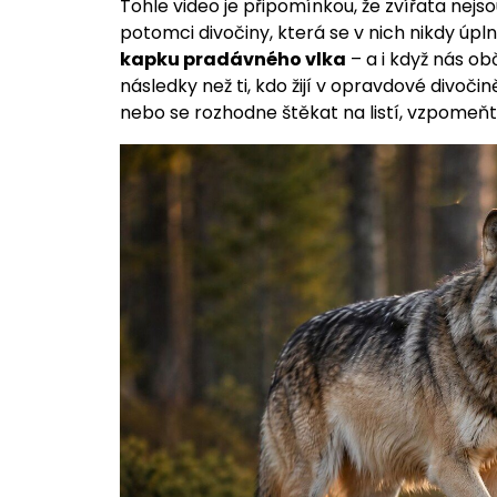
Tohle video je připomínkou, že zvířata nejso
potomci divočiny, která se v nich nikdy úplně
kapku pradávného vlka
– a i když nás ob
následky než ti, kdo žijí v opravdové divoči
nebo se rozhodne štěkat na listí, vzpomeňt