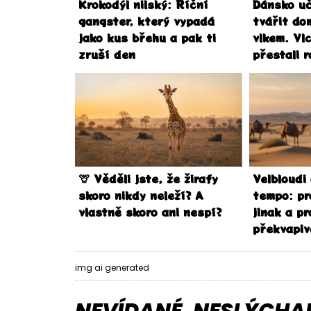
Krokodýl nilský: Říční
Dánsko uč
gangster, který vypadá
tvářit do
jako kus břehu a pak ti
vlkem. Vlc
zruší den
přestali 
🦒 Věděli jste, že žirafy
Velbloudi 
skoro nikdy neleží? A
tempo: pr
vlastně skoro ani nespí?
jinak a pr
překvapiv
img ai generated