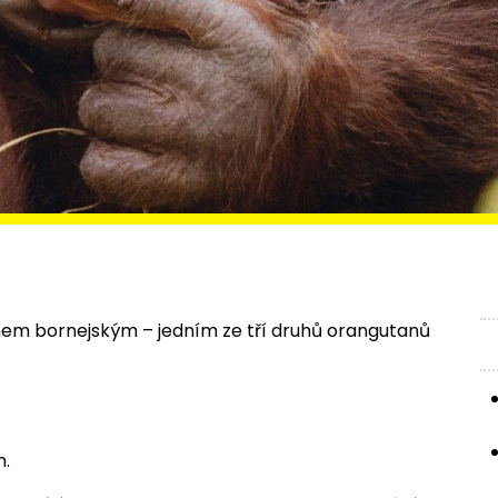
nem bornejským – jedním ze tří druhů orangutanů
h.