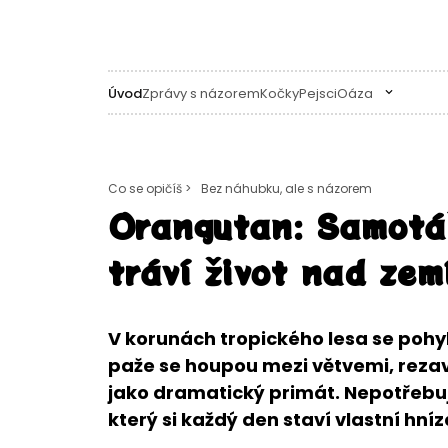
Úvod
Zprávy s názorem
Kočky
Pejsci
Oáza
Co se opičíš >
Bez náhubku, ale s názorem
Orangutan: Samotář
tráví život nad zem
V korunách tropického lesa se poh
paže se houpou mezi větvemi, rezav
jako dramatický primát. Nepotřebuje
který si každý den staví vlastní hníz