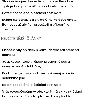
Sloni se údajně domestikovali sami. Redakce
zjišťuje, kdo jim mezitím začal dělat personál
Boxer: dospělé tělo, štěněcí software
Bulharské pandy odjely do Číny na dovolenou.
Bambus začaly jíst, protože jim připomínal
tarator
NEJČTENĚJŠÍ ČLÁNKY
Bišonek: bílý obláček s velmi jasným názorem na
samotu
Jack Russell teriér: několik kilogramů psa a
energie menší elektrárny
Pudl: inteligentní sportovec uvězněný v pověsti
salonního psa
Boxer: dospělé tělo, štěněcí software
Vráskavec: Oceánský obr, který má v krku skládací
harmoniku a v žaludku plán na tuny planktonu