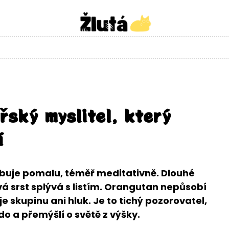
ský myslitel, který
í
ybuje pomalu, téměř meditativně. Dlouhé
á srst splývá s listím. Orangutan nepůsobí
 skupinu ani hluk. Je to tichý pozorovatel,
do a přemýšlí o světě z výšky.