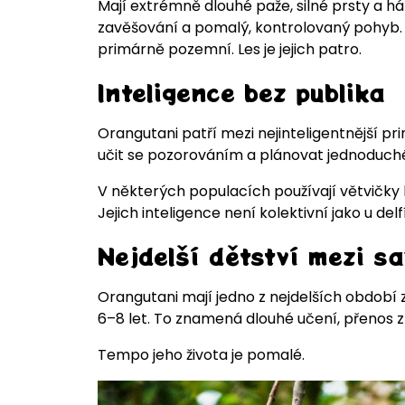
Mají extrémně dlouhé paže, silné prsty a hák
zavěšování a pomalý, kontrolovaný pohyb. N
primárně pozemní. Les je jejich patro.
Inteligence bez publika
Orangutani patří mezi nejinteligentnější pr
učit se pozorováním a plánovat jednoduch
V některých populacích používají větvičky k
Jejich inteligence není kolektivní jako u delfí
Nejdelší dětství mezi sa
Orangutani mají jedno z nejdelších období 
6–8 let. To znamená dlouhé učení, přenos zna
Tempo jeho života je pomalé.