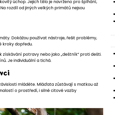
ovitý úchop. Jejich tělo je navrženo pro šplhání,
a rozdíl od jiných velkých primátů nejsou
imáty. Dokážou používat nástroje, řešit problémy,
é kroky dopředu.
 získávání potravy nebo jako „deštník“ proti dešti.
nů. Je individuální a tichá.
vci
závislosti mláděte. Mláďata zůstávají s matkou až
lostí o prostředí, i silné citové vazby