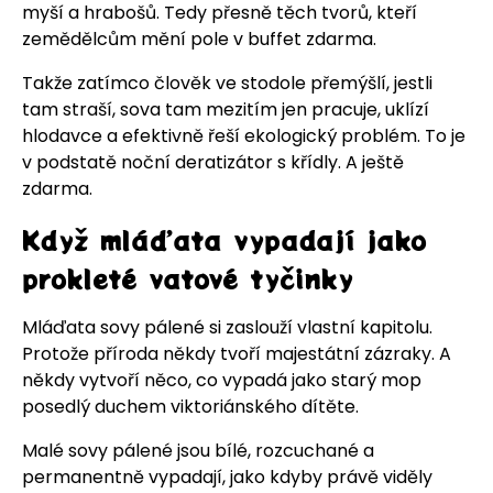
myší a hrabošů. Tedy přesně těch tvorů, kteří
zemědělcům mění pole v buffet zdarma.
Takže zatímco člověk ve stodole přemýšlí, jestli
tam straší, sova tam mezitím jen pracuje, uklízí
hlodavce a efektivně řeší ekologický problém. To je
v podstatě noční deratizátor s křídly. A ještě
zdarma.
Když mláďata vypadají jako
prokleté vatové tyčinky
Mláďata sovy pálené si zaslouží vlastní kapitolu.
Protože příroda někdy tvoří majestátní zázraky. A
někdy vytvoří něco, co vypadá jako starý mop
posedlý duchem viktoriánského dítěte.
Malé sovy pálené jsou bílé, rozcuchané a
permanentně vypadají, jako kdyby právě viděly