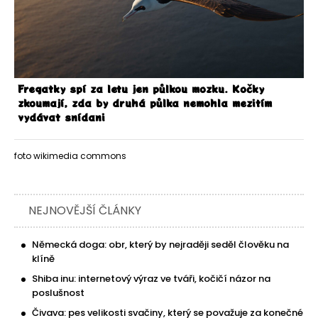
Fregatky spí za letu jen půlkou mozku. Kočky
zkoumají, zda by druhá půlka nemohla mezitím
vydávat snídani
foto wikimedia commons
NEJNOVĚJŠÍ ČLÁNKY
Německá doga: obr, který by nejraději seděl člověku na
klíně
Shiba inu: internetový výraz ve tváři, kočičí názor na
poslušnost
Čivava: pes velikosti svačiny, který se považuje za konečné