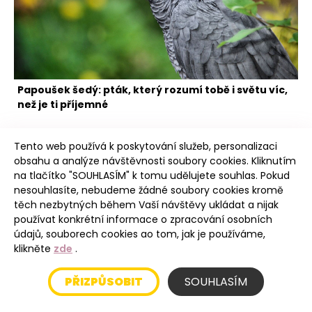
Papoušek šedý: pták, který rozumí tobě i světu víc,
než je ti příjemné
Tento web používá k poskytování služeb, personalizaci
obsahu a analýze návštěvnosti soubory cookies. Kliknutím
na tlačítko "SOUHLASÍM" k tomu udělujete souhlas. Pokud
nesouhlasíte, nebudeme žádné soubory cookies kromě
těch nezbytných během Vaší návštěvy ukládat a nijak
Intro
používat konkrétní informace o zpracování osobních
údajů, souborech cookies ao tom, jak je používáme,
klikněte
zde
.
Úvod
PŘIZPŮSOBIT
SOUHLASÍM
Blog