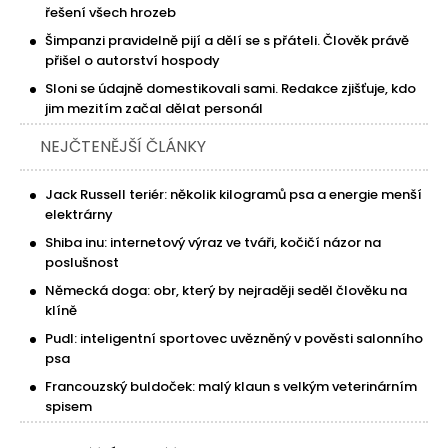
řešení všech hrozeb
Šimpanzi pravidelně pijí a dělí se s přáteli. Člověk právě
přišel o autorství hospody
Sloni se údajně domestikovali sami. Redakce zjišťuje, kdo
jim mezitím začal dělat personál
NEJČTENĚJŠÍ ČLÁNKY
Jack Russell teriér: několik kilogramů psa a energie menší
elektrárny
Shiba inu: internetový výraz ve tváři, kočičí názor na
poslušnost
Německá doga: obr, který by nejraději seděl člověku na
klíně
Pudl: inteligentní sportovec uvězněný v pověsti salonního
psa
Francouzský buldoček: malý klaun s velkým veterinárním
spisem