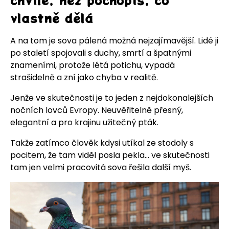
vlastně dělá
A na tom je sova pálená možná nejzajímavější. Lidé ji
po staletí spojovali s duchy, smrtí a špatnými
znameními, protože létá potichu, vypadá
strašidelně a zní jako chyba v realitě.
Jenže ve skutečnosti je to jeden z nejdokonalejších
nočních lovců Evropy. Neuvěřitelně přesný,
elegantní a pro krajinu užitečný pták.
Takže zatímco člověk kdysi utíkal ze stodoly s
pocitem, že tam viděl posla pekla… ve skutečnosti
tam jen velmi pracovitá sova řešila další myš.