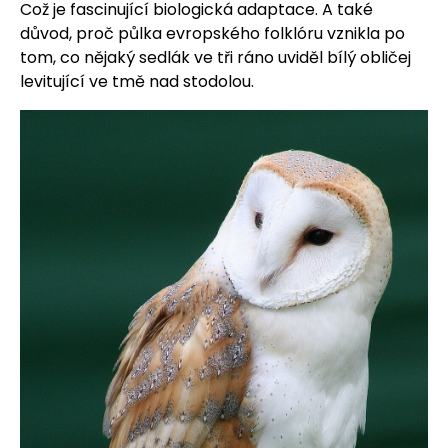
Což je fascinující biologická adaptace. A také
důvod, proč půlka evropského folklóru vznikla po
tom, co nějaký sedlák ve tři ráno uviděl bílý obličej
levitující ve tmě nad stodolou.