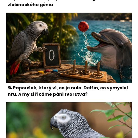
zločineckého génia
🦜 Papoušek, který ví, co je nula. Delfín, co vymyslel
hru. A my si říkáme páni tvorstva?