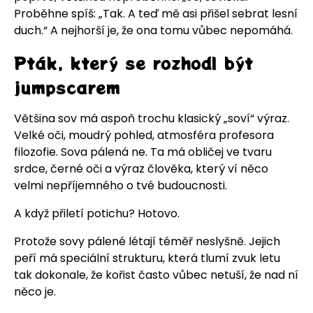
Proběhne spíš: „Tak. A teď mě asi přišel sebrat lesní
duch.“ A nejhorší je, že ona tomu vůbec nepomáhá.
Pták, který se rozhodl být
jumpscarem
Většina sov má aspoň trochu klasický „soví“ výraz.
Velké oči, moudrý pohled, atmosféra profesora
filozofie. Sova pálená ne. Ta má obličej ve tvaru
srdce, černé oči a výraz člověka, který ví něco
velmi nepříjemného o tvé budoucnosti.
A když přiletí potichu? Hotovo.
Protože sovy pálené létají téměř neslyšně. Jejich
peří má speciální strukturu, která tlumí zvuk letu
tak dokonale, že kořist často vůbec netuší, že nad ní
něco je.