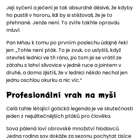
Její syčení a ječení je tak absurdně děsivé, že kdyby
ho pustili v hororu, lidi by si stěžovali, že je to
přehnané. Jenže není. To zvíře takhle opravdu
mluví.
Pan Mňau k tomu po prvním poslechu údajně řekl
jen: „Tohle není pták. To je zvuk, co uslyšíš, když
otevřeš lednici ve tři ráno, po tom jsi se vrátil ze
zátahu s lahví slivovice v jedné ruce a jointem v
druhé, a doma zjistíš, že v lednici někdo nechal jen
jednu oschlou okurku a nic víc.“
Profesionální vrah na myši
Celá tahle létající gotická legenda je ve skutečnosti
jeden z nejužitečnějších ptáků pro člověka.
Sova pálená loví obrovské množství hlodavců.
Jedna rodina sov dokáže za sezonu pochytat tisíce