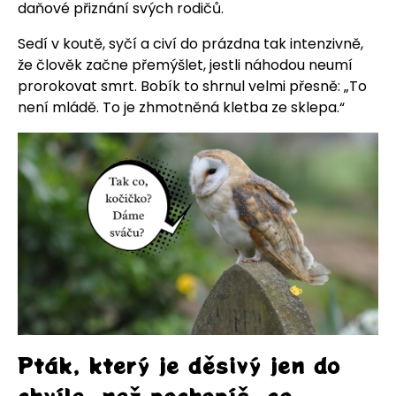
daňové přiznání svých rodičů.
Sedí v koutě, syčí a civí do prázdna tak intenzivně,
že člověk začne přemýšlet, jestli náhodou neumí
prorokovat smrt. Bobík to shrnul velmi přesně: „To
není mládě. To je zhmotněná kletba ze sklepa.“
Pták, který je děsivý jen do
chvíle, než pochopíš, co