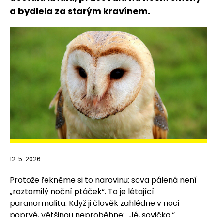
a bydlela za starým kravínem.
12. 5. 2026
Protože řekněme si to narovinu: sova pálená není
„roztomilý noční ptáček“. To je létající
paranormalita. Když ji člověk zahlédne v noci
poprvé, většinou neproběhne: „Jé, sovička.“