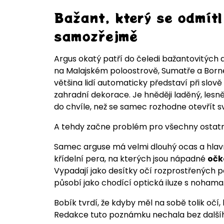
Bažant, který se odmítl
samozřejmě
Argus okatý patří do čeledi bažantovitých a 
na Malajském poloostrově, Sumatře a Borne
většina lidí automaticky představí při slo
zahradní dekorace. Je hněději laděný, lesně
do chvíle, než se samec rozhodne otevřít svů
A tehdy začne problém pro všechny ostatn
Samec arguse má velmi dlouhý ocas a hlav
křídelní pera, na kterých jsou nápadné
očk
Vypadají jako desítky očí rozprostřených p
působí jako chodící optická iluze s nohama
Bobík tvrdí, že kdyby měl na sobě tolik očí,
Redakce tuto poznámku nechala bez dalšíh