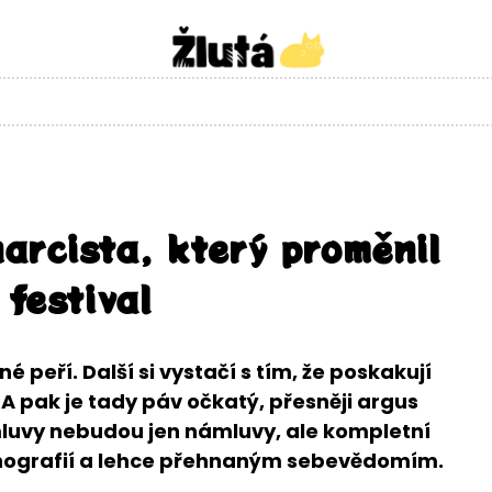
arcista, který proměnil
 festival
né peří. Další si vystačí s tím, že poskakují
. A pak je tady páv očkatý, přesněji argus
ámluvy nebudou jen námluvy, ale kompletní
cénografií a lehce přehnaným sebevědomím.