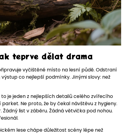
Pak teprve dělat drama
ipravuje vyčištěné místo na lesní půdě. Odstraní
j výstup co nejlepší podmínky. Jinými slovy: než
to je jeden z nejlepších detailů celého zvířecího
í parket. Ne proto, že by čekal návštěvu z hygieny.
r. Žádný list v záběru. Žádná větvička pod nohou.
esionál.
pickém lese chápe důležitost scény lépe než