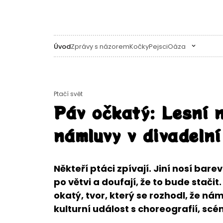
Úvod
Zprávy s názorem
Kočky
Pejsci
Oáza
Ptačí svět
Páv očkatý: Lesní n
námluvy v divadelní
Někteří ptáci zpívají. Jiní nosí barev
po větvi a doufají, že to bude stačit
okatý, tvor, který se rozhodl, že n
kulturní událost s choreografií, s