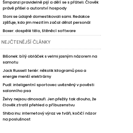
Šimpanzi pravidelně pijí a dělí se s přáteli. Člověk
právě přišel o autorství hospody
Sloni se údajně domestikovali sami. Redakce
zjišťuje, kdo jim mezitím začal dělat personál
Boxer: dospělé tělo, štěněcí software
NEJČTENĚJŠÍ ČLÁNKY
Bišonek: bílý obláček s velmi jasným názorem na
samotu
Jack Russell teriér: několik kilogramů psa a
energie menší elektrárny
Pudl: inteligentní sportovec uvězněný v pověsti
salonního psa
Želvy nejsou dinosauři. Jen přežily tak dlouho, že
člověk ztratil přehled o příbuzenstvu
Shiba inu: internetový výraz ve tváři, kočičí názor
na poslušnost