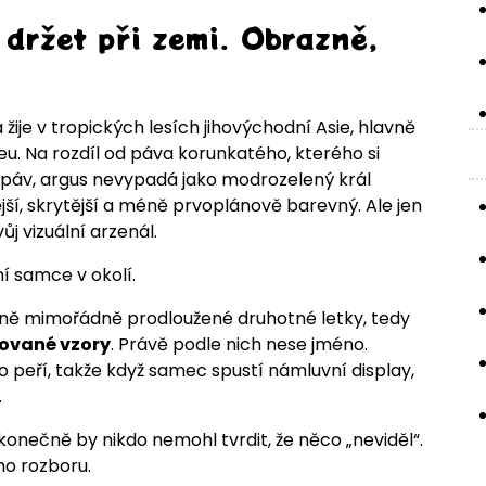
 držet při zemi. Obrazně,
žije v tropických lesích jihovýchodní Asie, hlavně
u. Na rozdíl od páva korunkatého, kterého si
vě páv, argus nevypadá jako modrozelený král
jší, skrytější a méně prvoplánově barevný. Ale jen
j vizuální arzenál.
í samce v okolí.
ně mimořádně prodloužené druhotné letky, tedy
ované vzory
. Právě podle nich nese jméno.
o peří, takže když samec spustí námluvní display,
.
 konečně by nikdo nemohl tvrdit, že něco „neviděl“.
o rozboru.