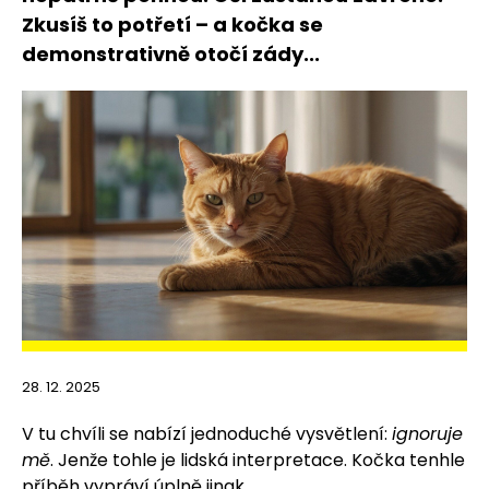
Zkusíš to potřetí – a kočka se
demonstrativně otočí zády...
28. 12. 2025
V tu chvíli se nabízí jednoduché vysvětlení:
ignoruje
mě
. Jenže tohle je lidská interpretace. Kočka tenhle
příběh vypráví úplně jinak.