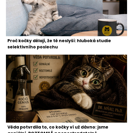
Proč kočky dělají, že tě neslyší: hluboká studie
selektivního poslechu
Věda potvrdila to, co kočky ví už dávno: jsme