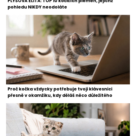
PLYŠOVÁ ELITA: TOP 10 kočičích plemen, jejichž
pohledu NIKDY neodoláte
Proč kočka vždycky potřebuje tvoji klávesnici
přesně v okamžiku, kdy děláš něco důležitého