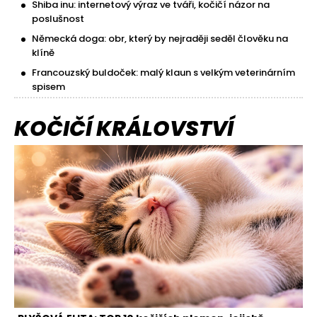
Shiba inu: internetový výraz ve tváři, kočičí názor na
poslušnost
Německá doga: obr, který by nejraději seděl člověku na
klíně
Francouzský buldoček: malý klaun s velkým veterinárním
spisem
KOČIČÍ KRÁLOVSTVÍ