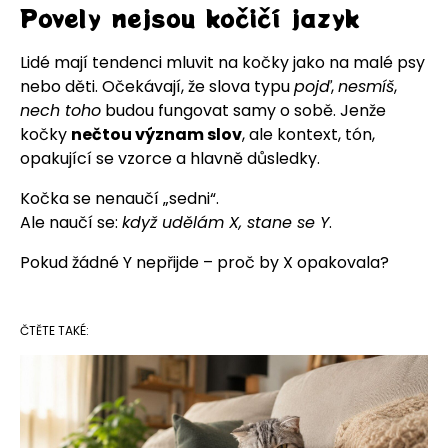
Povely nejsou kočičí jazyk
Lidé mají tendenci mluvit na kočky jako na malé psy
nebo děti. Očekávají, že slova typu
pojď
,
nesmíš
,
nech toho
budou fungovat samy o sobě. Jenže
kočky
nečtou význam slov
, ale kontext, tón,
opakující se vzorce a hlavně důsledky.
Kočka se nenaučí „sedni“.
Ale naučí se:
když udělám X, stane se Y
.
Pokud žádné Y nepřijde – proč by X opakovala?
ČTĚTE TAKÉ: