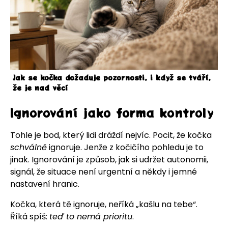
Jak se kočka dožaduje pozornosti, i když se tváří,
že je nad věcí
Ignorování jako forma kontroly
Tohle je bod, který lidi dráždí nejvíc. Pocit, že kočka
schválně
ignoruje. Jenže z kočičího pohledu je to
jinak. Ignorování je způsob, jak si udržet autonomii,
signál, že situace není urgentní a někdy i jemné
nastavení hranic.
Kočka, která tě ignoruje, neříká „kašlu na tebe“.
Říká spíš:
teď to nemá prioritu
.