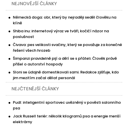
NEJNOVĚJŠÍ ČLÁNKY
Německá doga: obr, který by nejraději seděl člověku na
klíně
Shiba inu: internetový výraz ve tváři, kočičí názor na
poslušnost
Čivava: pes velikosti svačiny, který se považuje za konečné
řešení všech hrozeb
Šimpanzi pravidelně pijí a dělí se s přáteli. Člověk právě
přišel o autorství hospody
Sloni se údajně domestikovali sami. Redakce zjišťuje, kdo
jim mezitím začal dělat personál
NEJČTENĚJŠÍ ČLÁNKY
Pudl: inteligentní sportovec uvězněný v pověsti salonního
psa
Jack Russell teriér: několik kilogramů psa a energie menší
elektrárny