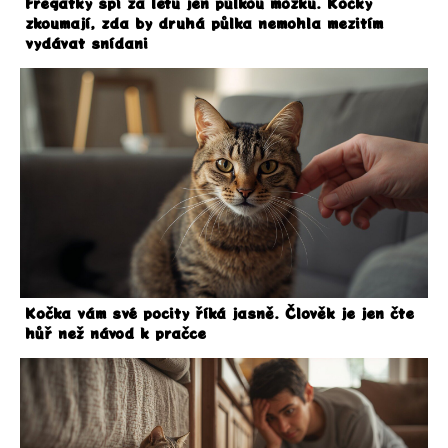
Fregatky spí za letu jen půlkou mozku. Kočky
zkoumají, zda by druhá půlka nemohla mezitím
vydávat snídani
Kočka vám své pocity říká jasně. Člověk je jen čte
hůř než návod k pračce