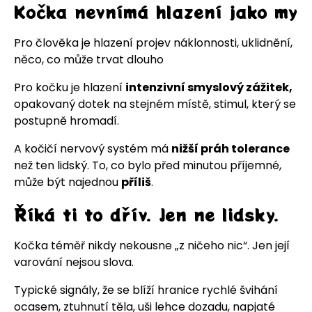
Kočka nevnímá hlazení jako my
Pro člověka je hlazení projev náklonnosti, uklidnění,
něco, co může trvat dlouho
Pro kočku je hlazení
intenzivní smyslový zážitek,
opakovaný dotek na stejném místě, stimul, který se
postupně hromadí.
A kočičí nervový systém má
nižší práh tolerance
než ten lidský. To, co bylo před minutou příjemné,
může být najednou
příliš
.
Říká ti to dřív. Jen ne lidsky.
Kočka téměř nikdy nekousne „z ničeho nic“. Jen její
varování nejsou slova.
Typické signály, že se blíží hranice rychlé švihání
ocasem, ztuhnutí těla, uši lehce dozadu, napjaté