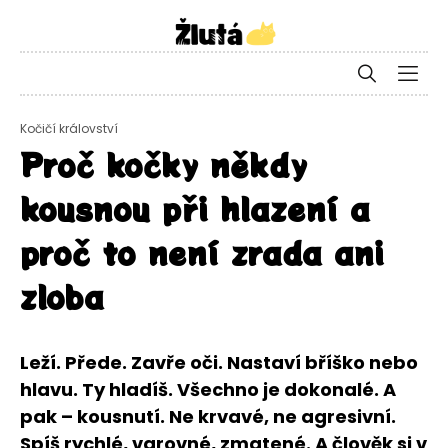
Kočičí království
Proč kočky někdy
kousnou při hlazení a
proč to není zrada ani
zloba
Leží. Přede. Zavře oči. Nastaví bříško nebo
hlavu. Ty hladíš. Všechno je dokonalé. A
pak – kousnutí. Ne krvavé, ne agresivní.
Spíš rychlé, varovné, zmatené. A člověk si v