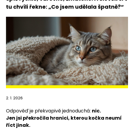
tu chvíli řekne: „Co jsem udělala špatně?“
2. 1. 2026
Odpověď je překvapivě jednoduchá:
nic.
Jen jsi překročila hranici, kterou kočka neumí
říct jinak.