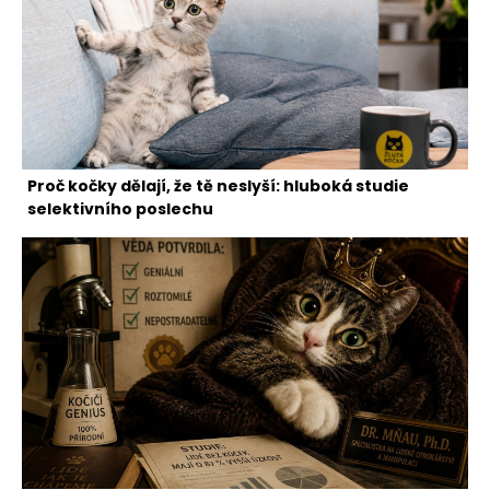
Proč kočky dělají, že tě neslyší: hluboká studie
selektivního poslechu