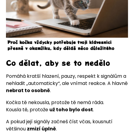
Proč kočka vždycky potřebuje tvoji klávesnici
přesně v okamžiku, kdy děláš něco důležitého
Co dělat, aby se to nedělo
Pomáhá kratší hlazení, pauzy, respekt k signálům a
nehladit „automaticky“, ale vnímat reakce. A hlavně
nebrat to osobně
.
Kočka tě nekousla, protože tě nemá ráda.
Kousla tě, protože
už toho bylo dost
.
A pokud její signály začneš číst včas, kousnutí
většinou
zmizí úplně
.