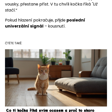
vousky, přestane příst. V tu chvíli kočka říká
"Už
stačí.“
Pokud hlazení pokračuje, přijde
poslední
univerzální signál
– kousnutí.
ČTĚTE TAKÉ:
Co ti kočka říká svým ocasem a proč to skoro