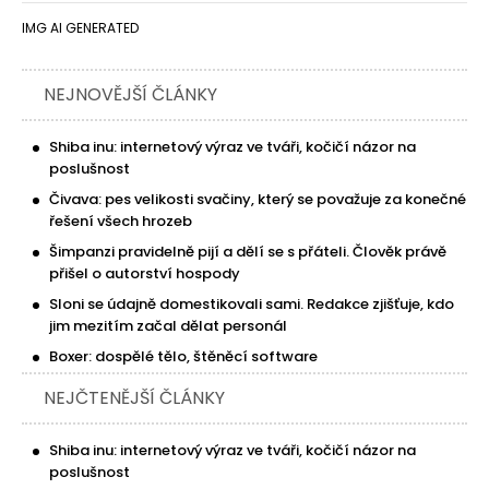
IMG AI GENERATED
NEJNOVĚJŠÍ ČLÁNKY
Shiba inu: internetový výraz ve tváři, kočičí názor na
poslušnost
Čivava: pes velikosti svačiny, který se považuje za konečné
řešení všech hrozeb
Šimpanzi pravidelně pijí a dělí se s přáteli. Člověk právě
přišel o autorství hospody
Sloni se údajně domestikovali sami. Redakce zjišťuje, kdo
jim mezitím začal dělat personál
Boxer: dospělé tělo, štěněcí software
NEJČTENĚJŠÍ ČLÁNKY
Shiba inu: internetový výraz ve tváři, kočičí názor na
poslušnost