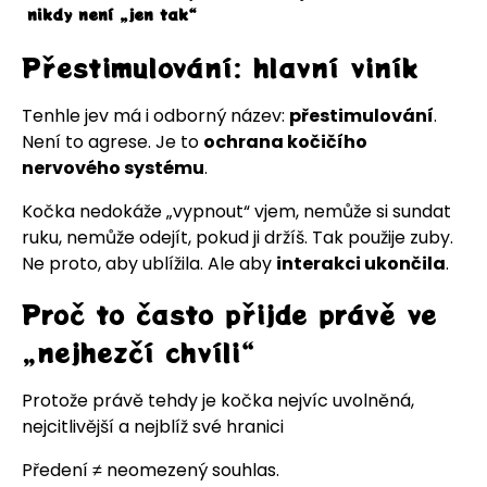
nikdy není „jen tak“
Přestimulování: hlavní viník
Tenhle jev má i odborný název:
přestimulování
.
Není to agrese. Je to
ochrana kočičího
nervového systému
.
Kočka nedokáže „vypnout“ vjem, nemůže si sundat
ruku, nemůže odejít, pokud ji držíš. Tak použije zuby.
Ne proto, aby ublížila. Ale aby
interakci ukončila
.
Proč to často přijde právě ve
„nejhezčí chvíli“
Protože právě tehdy je kočka nejvíc uvolněná,
nejcitlivější a nejblíž své hranici
Předení ≠ neomezený souhlas.