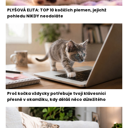
PLYŠOVÁ ELITA: TOP 10 kočičích plemen, jejichž
pohledu NIKDY neodoláte
Proč kočka vždycky potřebuje tvoji klávesnici
přesně v okamžiku, kdy děláš něco důležitého