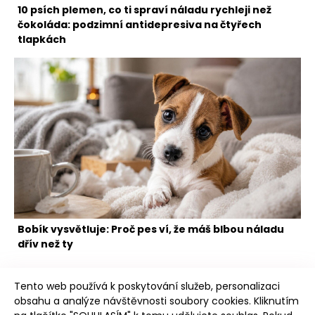
10 psích plemen, co ti spraví náladu rychleji než
čokoláda: podzimní antidepresiva na čtyřech
tlapkách
Bobík vysvětluje: Proč pes ví, že máš blbou náladu
dřív než ty
Tento web používá k poskytování služeb, personalizaci
obsahu a analýze návštěvnosti soubory cookies. Kliknutím