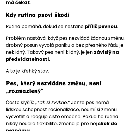
má čekat
.
Kdy rutina psovi škodí
Rutina pomáhá, dokud se nestane
příliš pevnou
.
Problém nastává, když pes nezvládá žádnou změnu,
drobný posun vyvolá paniku a bez přesného řádu je
neklidný. Takový pes není klidný, je jen
závislý na
předvídatelnosti.
A to je křehký stav.
Pes, který nezvládne změnu, není
„rozmazlený“
Často slyšíš:
„Tak si zvykne.“
Jenže pes nemá
lidskou schopnost racionalizace, neumí si změnu
vysvětlit a reaguje čistě emočně. Pokud ho rutina
nikdy neučila flexibilitě, změna je pro něj
skok do
neznáma
.