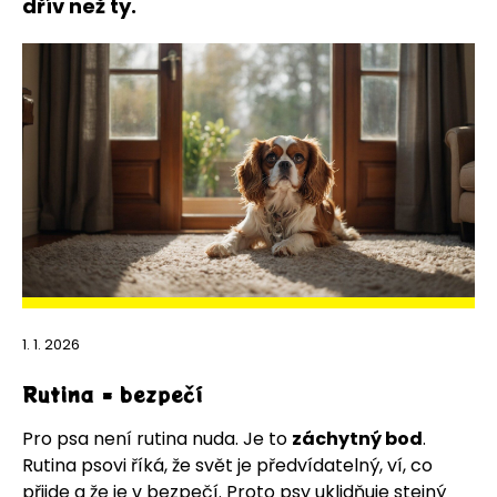
dřív než ty.
1. 1. 2026
Rutina = bezpečí
Pro psa není rutina nuda. Je to
záchytný bod
.
Rutina psovi říká, že svět je předvídatelný, ví, co
přijde a že je v bezpečí. Proto psy uklidňuje stejný