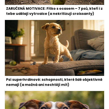
ZARUČENÁ MOTIVACE: Fitko s ocasem – 7 psů, kteří i z
tebe udělají vytrvalce (a nekritizují croissanty)
Psí superhrdinové: schopnosti, které lidé objektivně
nemají (a možná ani nechtějí mít)