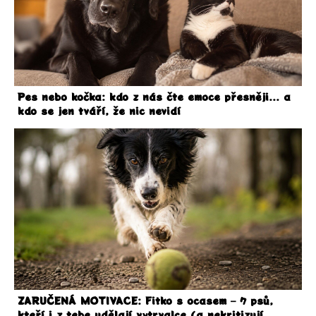
Pes nebo kočka: kdo z nás čte emoce přesněji... a
kdo se jen tváří, že nic nevidí
ZARUČENÁ MOTIVACE: Fitko s ocasem – 7 psů,
kteří i z tebe udělají vytrvalce (a nekritizují