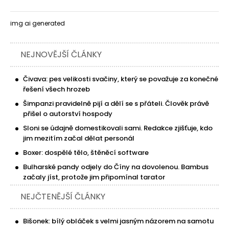
img ai generated
NEJNOVĚJŠÍ ČLÁNKY
Čivava: pes velikosti svačiny, který se považuje za konečné
řešení všech hrozeb
Šimpanzi pravidelně pijí a dělí se s přáteli. Člověk právě
přišel o autorství hospody
Sloni se údajně domestikovali sami. Redakce zjišťuje, kdo
jim mezitím začal dělat personál
Boxer: dospělé tělo, štěněcí software
Bulharské pandy odjely do Číny na dovolenou. Bambus
začaly jíst, protože jim připomínal tarator
NEJČTENĚJŠÍ ČLÁNKY
Bišonek: bílý obláček s velmi jasným názorem na samotu