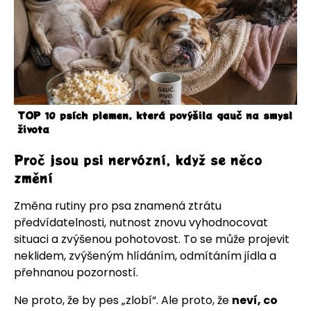
TOP 10 psích plemen, která povýšila gauč na smysl
života
Proč jsou psi nervózní, když se něco
změní
Změna rutiny pro psa znamená ztrátu
předvídatelnosti, nutnost znovu vyhodnocovat
situaci a zvýšenou pohotovost. To se může projevit
neklidem, zvýšeným hlídáním, odmítáním jídla a
přehnanou pozorností.
Ne proto, že by pes „zlobí“. Ale proto, že
neví, co