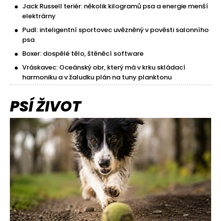
Jack Russell teriér: několik kilogramů psa a energie menší
elektrárny
Pudl: inteligentní sportovec uvězněný v pověsti salonního
psa
Boxer: dospělé tělo, štěněcí software
Vráskavec: Oceánský obr, který má v krku skládací
harmoniku a v žaludku plán na tuny planktonu
PSÍ ŽIVOT