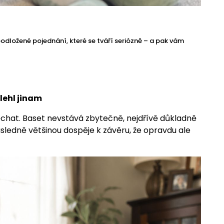
podložené pojednání, které se tváří seriózně – a pak vám
leh­l jinam
ěchat. Baset nevstává zbytečně, nejdřívě důkladně
následně většinou dospěje k závěru, že opravdu ale