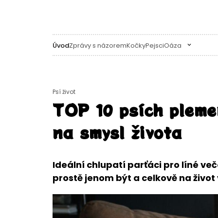
Úvod
Zprávy s názorem
Kočky
Pejsci
Oáza
Psí život
TOP 10 psích pleme
na smysl života
Ideální chlupatí parťáci pro líné ve
prostě jenom být a celkově na život v