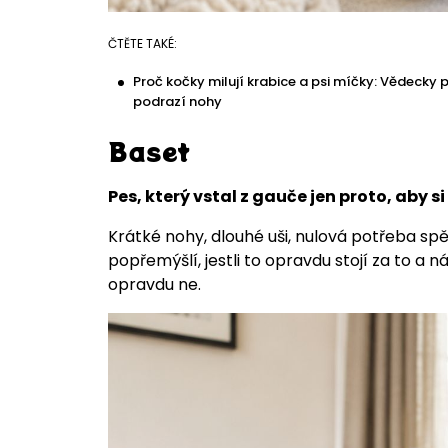
ČTĚTE TAKÉ:
Proč kočky milují krabice a psi míčky: Vědecky 
podrazí nohy
Baset
Pes, který vstal z gauče jen proto, aby si 
Krátké nohy, dlouhé uši, nulová potřeba sp
popřemýšlí, jestli to opravdu stojí za to a 
opravdu ne.