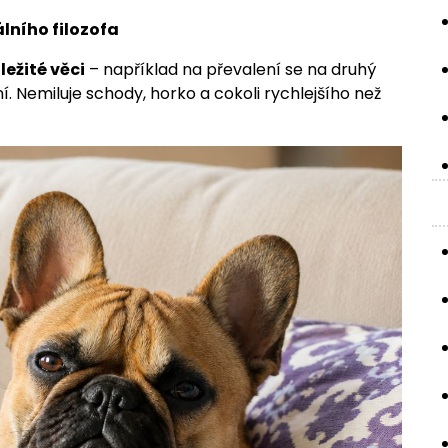
lního filozofa
ležité věci
– například na převalení se na druhý
í. Nemiluje schody, horko a cokoli rychlejšího než