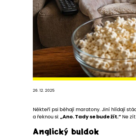
26. 12. 2025
Někteří psi běhají maratony. Jiní hlídají stád
a řeknou si:
„Ano. Tady se bude žít.“
Ne zít
Anglický buldok