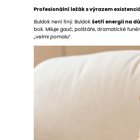
Profesionální ležák s výrazem existenciá
Buldok není líný. Buldok
šetří energii na dů
bok. Miluje gauč, polštáře, dramatické funěn
„velmi pomalu“.