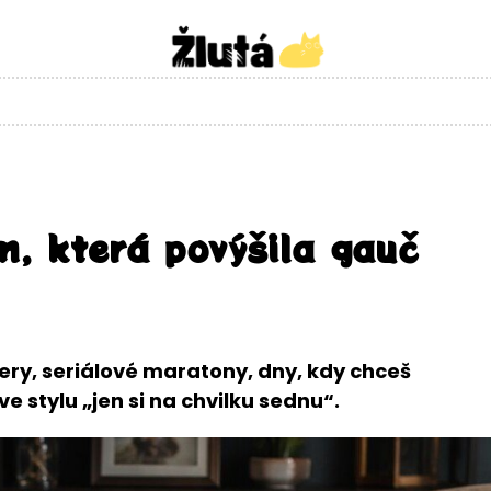
n, která povýšila gauč
čery, seriálové maratony, dny, kdy chceš
e stylu „jen si na chvilku sednu“.