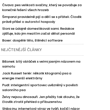
Čivava: pes velikosti svačiny, který se považuje za
konečné řešení všech hrozeb
Šimpanzi pravidelně pijí a dělí se s přáteli. Člověk
právě přišel o autorství hospody
Sloni se údajně domestikovali sami. Redakce
zjišťuje, kdo jim mezitím začal dělat personál
Boxer: dospělé tělo, štěněcí software
NEJČTENĚJŠÍ ČLÁNKY
Bišonek: bílý obláček s velmi jasným názorem na
samotu
Jack Russell teriér: několik kilogramů psa a
energie menší elektrárny
Pudl: inteligentní sportovec uvězněný v pověsti
salonního psa
Želvy nejsou dinosauři. Jen přežily tak dlouho, že
člověk ztratil přehled o příbuzenstvu
Shiba inu: internetový výraz ve tváři, kočičí názor