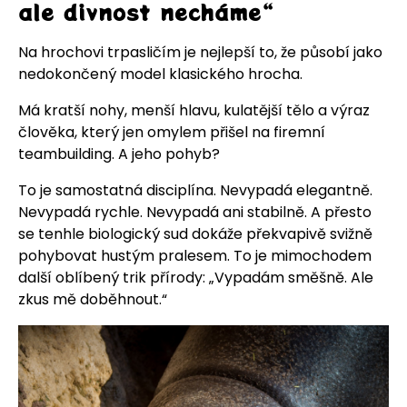
ale divnost necháme“
Na hrochovi trpasličím je nejlepší to, že působí jako
nedokončený model klasického hrocha.
Má kratší nohy, menší hlavu, kulatější tělo a výraz
člověka, který jen omylem přišel na firemní
teambuilding. A jeho pohyb?
To je samostatná disciplína. Nevypadá elegantně.
Nevypadá rychle. Nevypadá ani stabilně. A přesto
se tenhle biologický sud dokáže překvapivě svižně
pohybovat hustým pralesem. To je mimochodem
další oblíbený trik přírody: „Vypadám směšně. Ale
zkus mě doběhnout.“