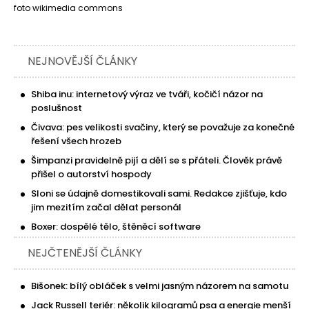
foto wikimedia commons
NEJNOVĚJŠÍ ČLÁNKY
Shiba inu: internetový výraz ve tváři, kočičí názor na
poslušnost
Čivava: pes velikosti svačiny, který se považuje za konečné
řešení všech hrozeb
Šimpanzi pravidelně pijí a dělí se s přáteli. Člověk právě
přišel o autorství hospody
Sloni se údajně domestikovali sami. Redakce zjišťuje, kdo
jim mezitím začal dělat personál
Boxer: dospělé tělo, štěněcí software
NEJČTENĚJŠÍ ČLÁNKY
Bišonek: bílý obláček s velmi jasným názorem na samotu
Jack Russell teriér: několik kilogramů psa a energie menší