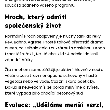
součástí žádného vašeho programu.
Hroch, který odmítl
společenský život
Normální
Hroch obojživelný
je hlučný tank do řeky.
Řev. Bahno. Agrese. Prostě taková přerostlá drama
queen, co sežrala celou cukrárnu i s obsluhou. Hroch
trpasličí si řekl: „Ne. Já chci klid.“ A odešel do lesů
západní
Afriky
.
Žije mnohem samotářštěji, je aktivní hlavně v noci a
většinu času tráví nenápadně schovaný v husté
vegetaci nebo ve vodě. Což zní skoro poeticky.
Dokud si neuvědomíš, že pořád mluvíme o zvířeti,
které vypadá jako chodící betonový sud.
Evoluce: „Uděláme menší verzi,