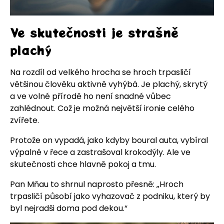
Ve skutečnosti je strašně
plachý
Na rozdíl od velkého hrocha se hroch trpasličí
většinou člověku aktivně vyhýbá. Je plachý, skrytý
a ve volné přírodě ho není snadné vůbec
zahlédnout. Což je možná největší ironie celého
zvířete.
Protože on vypadá, jako kdyby boural auta, vybíral
výpalné v řece a zastrašoval krokodýly. Ale ve
skutečnosti chce hlavně pokoj a tmu.
Pan Mňau to shrnul naprosto přesně: „Hroch
trpasličí působí jako vyhazovač z podniku, který by
byl nejradši doma pod dekou.“