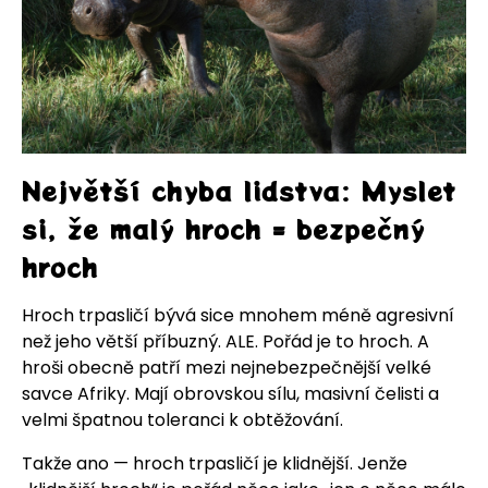
Největší chyba lidstva: Myslet
si, že malý hroch = bezpečný
hroch
Hroch trpasličí bývá sice mnohem méně agresivní
než jeho větší příbuzný. ALE. Pořád je to hroch. A
hroši obecně patří mezi nejnebezpečnější velké
savce Afriky. Mají obrovskou sílu, masivní čelisti a
velmi špatnou toleranci k obtěžování.
Takže ano — hroch trpasličí je klidnější. Jenže