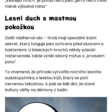
„klidnější hroch“ je pořád něco jako „jen o něco málo
méně výbušná mina.“
Lesní duch s mastnou
pokožkou
Další nádherná věc - hroši mají speciální kožní
sekret, který funguje jako ochrana před sluncem a
bakteriemi. U klasických hrochů někdy působí
načervenale, takže vznikl slavný mýtus o „krvavém
potu“.
To znamená, že příroda vytvořila nočního lesního
sudokopytníka, s lesklou kůží, který se potí
červenou tekutinou. A pak se lidé diví, že staré
kultury věřily na démony z bažin.