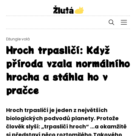
Džungle volá
Hroch trpasličí: Když
příroda vzala normálního
hrocha a stáhla ho v
pračce
Hroch trpasličí je jeden z největších
biologických podvodů planety. Protože
člověk slyší: „trpasličí hroch“ …a okamžitě
si představí něco roztomilého.Takového