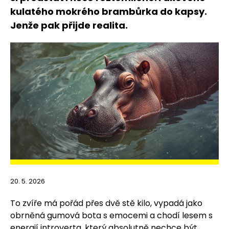
kulatého mokrého brambůrka do kapsy.
Jenže pak přijde realita.
20. 5. 2026
To zvíře má pořád přes dvě stě kilo, vypadá jako
obrněná gumová bota s emocemi a chodí lesem s
energií introverta, který absolutně nechce být