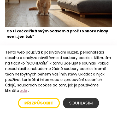
Co ti kočka říká svým ocasem a proč to skoro nikdy
není „jen tak“
Tento web používá k poskytování služeb, personalizaci
obsahu a analýze návštěvnosti soubory cookies. Kliknutím
na tlačítko "SOUHLASÍM" k tomu udělujete souhlas. Pokud
nesouhlasíte, nebudeme žádné soubory cookies kromě
těch nezbytných během Vaší návštěvy ukládat a nijak
Intro
používat konkrétní informace o zpracování osobních
údajů, souborech cookies ao tom, jak je používáme,
klikněte
zde
.
Úvod
PŘIZPŮSOBIT
SOUHLASÍM
Blog