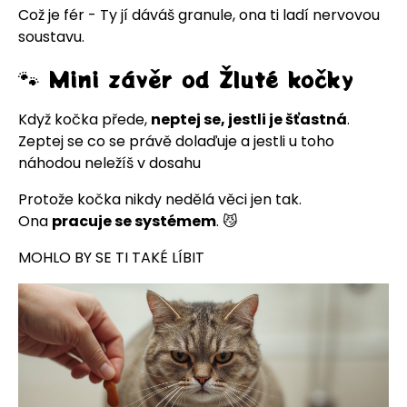
Což je fér - Ty jí dáváš granule, ona ti ladí nervovou
soustavu.
🐾 Mini závěr od Žluté kočky
Když kočka přede,
neptej se, jestli je šťastná
.
Zeptej se co se právě dolaďuje a jestli u toho
náhodou neležíš v dosahu
Protože kočka nikdy nedělá věci jen tak.
Ona
pracuje se systémem
. 😼
MOHLO BY SE TI TAKÉ LÍBIT