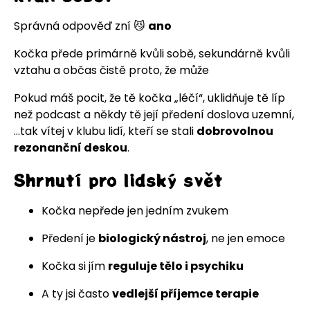
Správná odpověď zní 😼
ano
Kočka přede primárně kvůli sobě, sekundárně kvůli
vztahu a občas čistě proto, že může
Pokud máš pocit, že tě kočka „léčí“, uklidňuje tě líp
než podcast a někdy tě její předení doslova uzemní,
…tak vítej v klubu lidí, kteří se stali
dobrovolnou
rezonanční deskou
.
Shrnutí pro lidský svět
Kočka nepřede jen jedním zvukem
Předení je
biologický nástroj
, ne jen emoce
Kočka si jím
reguluje tělo i psychiku
A ty jsi často
vedlejší příjemce terapie