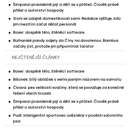
Šimpanzi pravidelně pijí a dělí se s přáteli. Člověk právě
přišel o autorství hospody
Sloni se údajně domestikovali sami. Redakce zjišťuje, kdo
jim mezitím začal dělat personál
Boxer: dospělé tělo, štěněcí software
Bulharské pandy odjely do Číny na dovolenou. Bambus
začaly jíst, protože jim připomínal tarator
NEJČTENĚJŠÍ ČLÁNKY
Boxer: dospělé tělo, štěněcí software
Bišonek: bílý obláček s velmi jasným názorem na samotu
Čivava: pes velikosti svačiny, který se považuje za konečné
řešení všech hrozeb
Šimpanzi pravidelně pijí a dělí se s přáteli. Člověk právě
přišel o autorství hospody
Pudl: inteligentní sportovec uvězněný v pověsti salonního
psa