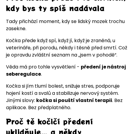
kdy bys ty spíš nadávala
Tady přichází moment, kdy se lidský mozek trochu
zasekne.
Kočka přede když spí, když jí, když je zraněná, u
veterináře, při porodu, někdy i těsně před smrtí. Což
je opravdu zvláštní seznam na „jsem v pohodě“.
Věda má pro tohle vysvětlení -
předení je nástroj
seberegulace
.
Kočka si jím tlumí bolest, snižuje stres, podporuje
hojení kostí a svalů a stabilizuje nervový systém.
Jinými slovy:
kočka si pouští vlastní terapii
. Bez
aplikace. Bez předplatného.
Proč tě kočičí předení
uklidňuje… a někdy