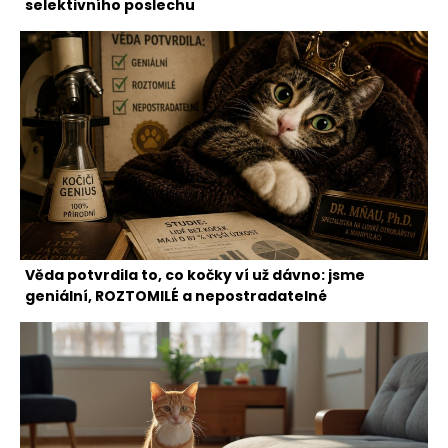
selektivního poslechu
Věda potvrdila to, co kočky ví už dávno: jsme
geniální, ROZTOMILÉ a nepostradatelné