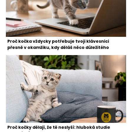
Proč kočka vždycky potřebuje tvoji klávesnici
přesně v okamžiku, kdy děláš něco důležitého
Proč kočky dělají, že tě neslyší: hluboká studie