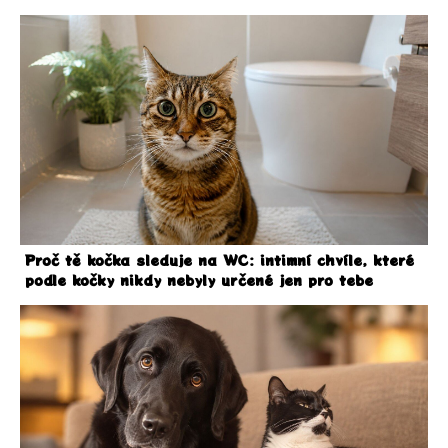
Proč tě kočka sleduje na WC: intimní chvíle, které
podle kočky nikdy nebyly určené jen pro tebe