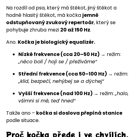
Na rozdíl od psa, který má štěkot, jiný štěkot a
hodně hlasitý štěkot, má kočka
jemně
odstupňovaný zvukový repertoár
, který se
pohybuje zhruba mezi
20 až 150 Hz
.
Ano.
Kočka je biologický equalizér.
Nízké frekvence (cca 20–50 Hz)
→ režim:
„něco bolí / hojí se / přežíváme“
Střední frekvence (cca 50–100 Hz)
→ režim:
„klid, bezpečí, nehýbej se a dýchej“
Vyšší frekvence (nad 100 Hz)
→ režim:
„halo,
všimni si mě, teď hned“
Takže ano –
kočka si doslova přepíná stanice
podle situace.
Proč kočka přede i ve chvílích,