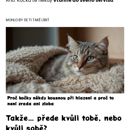
Ano. Kočka tě někdy
vtáhne do svého servisu
.
MOHLO BY SE TI TAKÉ LÍBIT
Proč kočky někdy kousnou při hlazení a proč to
není zrada ani zloba
Takže… přede kvůli tobě, nebo
kvůli sobě?