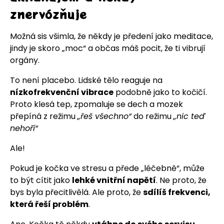
znervózňuje
Možná sis všimla, že někdy je předení jako meditace,
jindy je skoro „moc“ a občas máš pocit, že ti vibrují
orgány.
To není placebo. Lidské tělo reaguje na
nízkofrekvenční vibrace
podobně jako to kočičí.
Proto klesá tep, zpomaluje se dech a mozek
přepíná z režimu
„řeš všechno“
do režimu
„nic teď
nehoří“
Ale!
Pokud je kočka ve stresu a přede „léčebně“, může
to být cítit jako
lehké vnitřní napětí
. Ne proto, že
bys byla přecitlivělá. Ale proto, že
sdílíš frekvenci,
která řeší problém
.